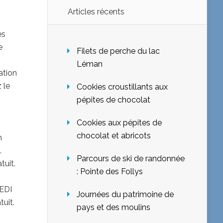
Articles récents
es
e
Filets de perche du lac
Léman
ation
 le
Cookies croustillants aux
pépites de chocolat
Cookies aux pépites de
chocolat et abricots
n
l.
Parcours de ski de randonnée
uit.
: Pointe des Follys
EDI
Journées du patrimoine de
uit.
pays et des moulins