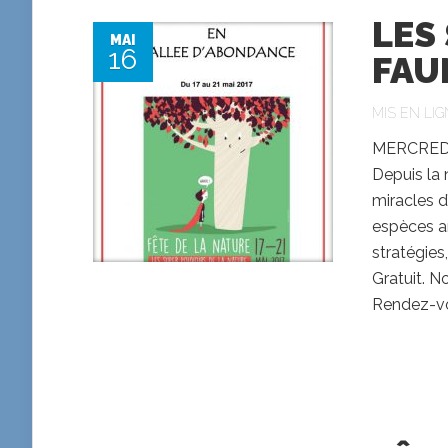
LES
MAI
16
FAU
MIS EN LIG
MERCREDI
Depuis la 
miracles d’
espèces a
stratégie
Gratuit. N
Rendez-vou