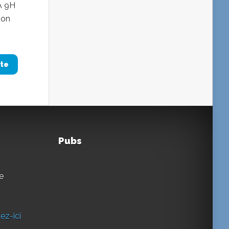
A 9H
ion
ite
Pubs
e
ez-ici