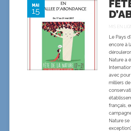
FÊT
MAI
15
D’A
MIS EN LIG
Le Pays d’
encore à l
déroulero
Nature a é
Internati
avec pour 
milliers d
conservati
établisseme
français, 
campagne, 
Nature se
exception)