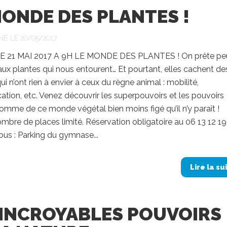
MONDE DES PLANTES !
NE LE 20/05/2017
 21 MAI 2017 A 9H LE MONDE DES PLANTES ! On prête pe
aux plantes qui nous entourent… Et pourtant, elles cachent de
ui n’ont rien à envier à ceux du règne animal : mobilité,
ion, etc. Venez découvrir les superpouvoirs et les pouvoirs
’Homme de ce monde végétal bien moins figé qu’il n’y paraît !
ombre de places limité. Réservation obligatoire au 06 13 12 19
us : Parking du gymnase...
Lire la su
 INCROYABLES POUVOIRS