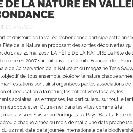
E DE LA NATURE EN VALLE
BONDANCE
NE LE 15/05/2017
art et d’histoire de la vallée d’Abondance participe cette anné
a Fête de la Nature en proposant des sorties découvertes qui
nt du 17 au 21 mai 2017. LA FÊTE DE LA NATURE La Fête de 
té créée en 2007 sur l’initiative du Comité Français de l’Union
onale de Conservation de la Nature et du magazine Terre Sau
l’objectif de, tous ensemble, célébrer la nature chaque année
e manifestations sont ainsi organisées par les associations de
on et d’éducation à la nature, les collectivités locales, les
nts scolaires, les entreprises, les particuliers… sur tout le terri
en métropole et en Outre-mer, dans les villes comme à la
mais aussi en Suisse, au Portugal, aux Pays-Bas. La Fête de
 déroule chaque année au mois de mai, à une date proche (sa
 du 22 mai, date de la journée internationale de la biodiversité