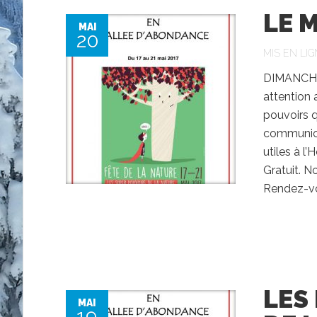
LE 
MAI
20
MIS EN LIG
DIMANCHE
attention 
pouvoirs q
communicat
utiles à l
Gratuit. N
Rendez-vo
LES
MAI
19