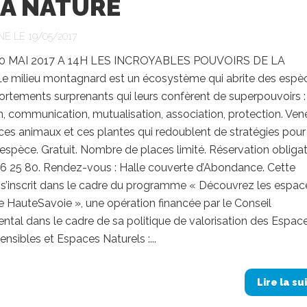
LA NATURE
NE LE 19/05/2017
0 MAI 2017 A 14H LES INCROYABLES POUVOIRS DE LA
 milieu montagnard est un écosystème qui abrite des espè
rtements surprenants qui leurs confèrent de superpouvoirs :
, communication, mutualisation, association, protection. Ven
ces animaux et ces plantes qui redoublent de stratégies pour
l’espèce. Gratuit. Nombre de places limité. Réservation obligat
06 25 80. Rendez-vous : Halle couverte d’Abondance. Cette
 s’inscrit dans le cadre du programme « Découvrez les espac
e HauteSavoie », une opération financée par le Conseil
tal dans le cadre de sa politique de valorisation des Espac
ensibles et Espaces Naturels :...
Lire la su