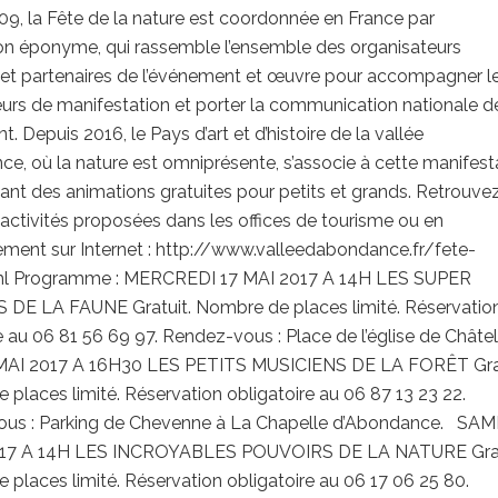
9, la Fête de la nature est coordonnée en France par
ion éponyme, qui rassemble l’ensemble des organisateurs
 et partenaires de l’événement et œuvre pour accompagner l
urs de manifestation et porter la communication nationale d
t. Depuis 2016, le Pays d’art et d’histoire de la vallée
e, où la nature est omniprésente, s’associe à cette manifest
ant des animations gratuites pour petits et grands. Retrouvez
 activités proposées dans les offices de tourisme ou en
ement sur Internet : http://www.valleedabondance.fr/fete-
ml Programme : MERCREDI 17 MAI 2017 A 14H LES SUPER
DE LA FAUNE Gratuit. Nombre de places limité. Réservatio
e au 06 81 56 69 97. Rendez-vous : Place de l’église de Châte
MAI 2017 A 16H30 LES PETITS MUSICIENS DE LA FORÊT Grat
places limité. Réservation obligatoire au 06 87 13 23 22.
us : Parking de Chevenne à La Chapelle d’Abondance. SAM
017 A 14H LES INCROYABLES POUVOIRS DE LA NATURE Grat
places limité. Réservation obligatoire au 06 17 06 25 80.