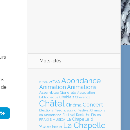
urs
Mots-clés
Abondance
es
2CVA
2 CVA
Animation
Animations
g de
Assemblée Générale
Association
Chablais
Bibliothèque
Chevenoz
Châtel
Concert
Cinéma
Elections
Feelingsound
Festival Chansons
ite
en Abondance
Festival Rock the Pistes
La Chapelle d
FRAXIIS MUSICA
La Chapelle
'Abondance