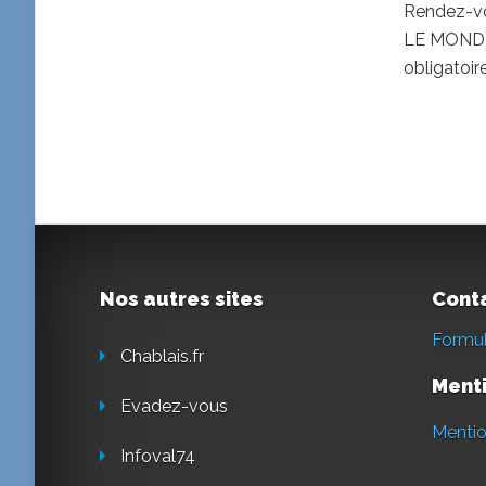
Rendez-vo
LE MONDE 
obligatoir
Nos autres sites
Cont
Formul
Chablais.fr
Menti
Evadez-vous
Mentio
Infoval74