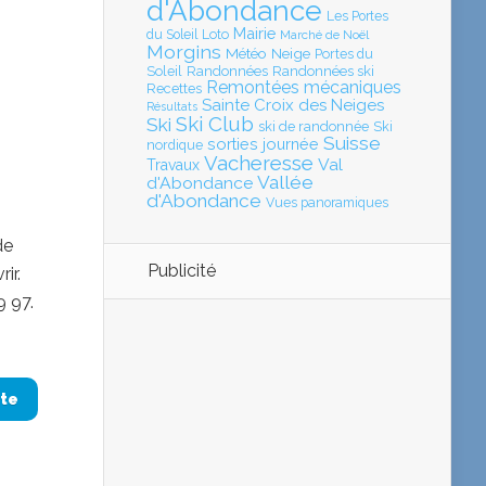
d'Abondance
Les Portes
Mairie
Loto
du Soleil
Marché de Noël
Morgins
Météo
Neige
Portes du
Soleil
Randonnées
Randonnées ski
Remontées mécaniques
Recettes
Sainte Croix des Neiges
Résultats
Ski Club
Ski
ski de randonnée
Ski
Suisse
sorties journée
nordique
Vacheresse
Val
Travaux
Vallée
d'Abondance
d'Abondance
Vues panoramiques
de
Publicité
ir.
9 97.
ite