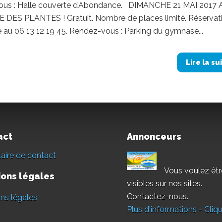
us : Halle couverte d’Abondance. DIMANCHE 21 MAI 2017 
DES PLANTES ! Gratuit. Nombre de places limité. Réservat
e au 06 13 12 19 45. Rendez-vous : Parking du gymnase...
Lire la su
act
Annonceurs
aire de contact
Vous voulez êtr
ons légales
visibles sur nos sites.
Contactez-nous.
ns légales
Plus d'informations - Cliqu