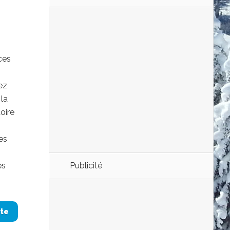
ces
ez
 la
oire
es
es
Publicité
ite