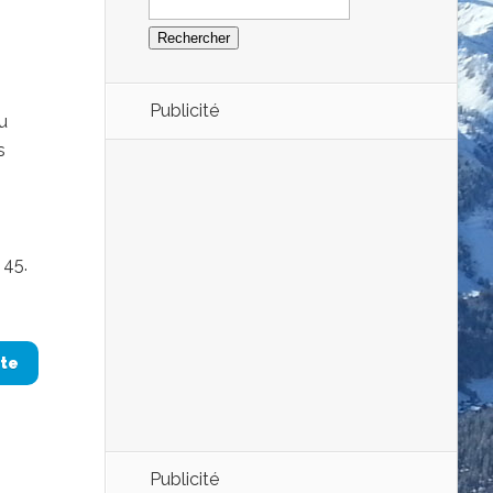
Publicité
u
s
 45.
ite
Publicité