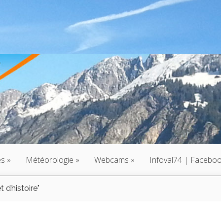
és
»
Météorologie
»
Webcams
»
Infoval74 | Facebo
t d’histoire"