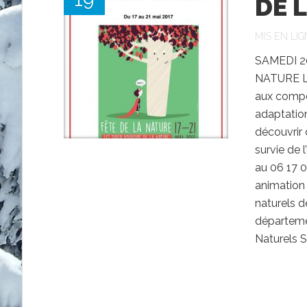
DE 
MIS EN LIG
SAMEDI 2
NATURE Le
aux compo
adaptation
découvrir 
survie de 
au 06 17 
animation
naturels d
départemen
Naturels S