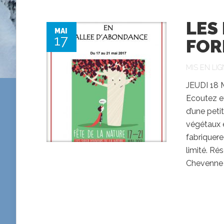
LES
MAI
17
FOR
MIS EN LIG
JEUDI 18
Ecoutez et
d’une peti
végétaux 
fabriquer
limité. Ré
Chevenne 