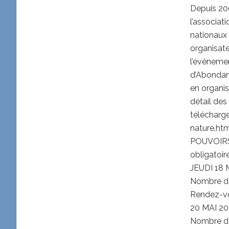
Depuis 200
l’associat
nationaux
organisate
l’événemen
d’Abondanc
en organis
détail des
télécharg
nature.ht
POUVOIRS 
obligatoir
JEUDI 18 
Nombre de 
Rendez-vo
20 MAI 2
Nombre de 