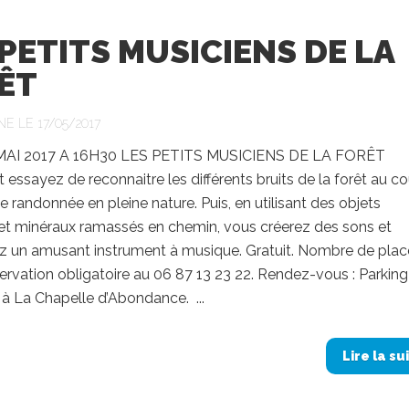
 PETITS MUSICIENS DE LA
ÊT
NE LE 17/05/2017
 MAI 2017 A 16H30 LES PETITS MUSICIENS DE LA FORÊT
 essayez de reconnaitre les différents bruits de la forêt au co
te randonnée en pleine nature. Puis, en utilisant des objets
et minéraux ramassés en chemin, vous créerez des sons et
ez un amusant instrument à musique. Gratuit. Nombre de plac
servation obligatoire au 06 87 13 23 22. Rendez-vous : Parkin
à La Chapelle d’Abondance. ...
Lire la su