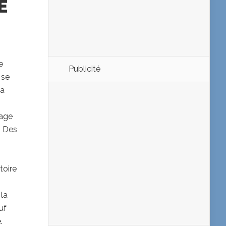
E
e
Publicité
 se
la
vage
. Des
toire
 la
uf
.