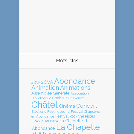
Mots-clés
Abondance
2CVA
2 CVA
Animation
Animations
Assemblée Générale
Association
Chablais
Bibliothèque
Chevenoz
Châtel
Concert
Cinéma
Elections
Feelingsound
Festival Chansons
en Abondance
Festival Rock the Pistes
La Chapelle d
FRAXIIS MUSICA
La Chapelle
'Abondance