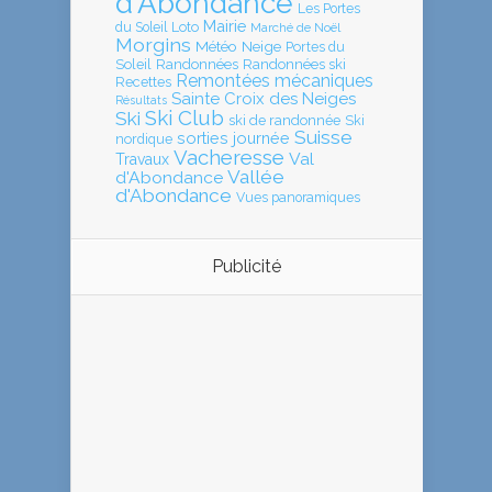
d'Abondance
Les Portes
Mairie
Loto
du Soleil
Marché de Noël
Morgins
Météo
Neige
Portes du
Soleil
Randonnées
Randonnées ski
Remontées mécaniques
Recettes
Sainte Croix des Neiges
Résultats
Ski Club
Ski
ski de randonnée
Ski
Suisse
sorties journée
nordique
Vacheresse
Val
Travaux
Vallée
d'Abondance
d'Abondance
Vues panoramiques
Publicité