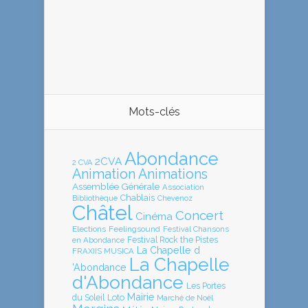
Mots-clés
Abondance
2CVA
2 CVA
Animation
Animations
Assemblée Générale
Association
Chablais
Bibliothèque
Chevenoz
Châtel
Concert
Cinéma
Elections
Feelingsound
Festival Chansons
en Abondance
Festival Rock the Pistes
La Chapelle d
FRAXIIS MUSICA
La Chapelle
'Abondance
d'Abondance
Les Portes
Mairie
Loto
du Soleil
Marché de Noël