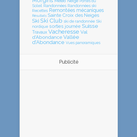
Morgins
Météo
Neige
Portes du
Soleil
Randonnées
Randonnées ski
Remontées mécaniques
Recettes
Sainte Croix des Neiges
Résultats
Ski Club
Ski
ski de randonnée
Ski
Suisse
sorties journée
nordique
Vacheresse
Val
Travaux
Vallée
d'Abondance
d'Abondance
Vues panoramiques
Publicité