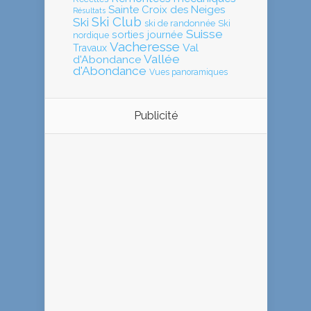
Sainte Croix des Neiges
Résultats
Ski Club
Ski
ski de randonnée
Ski
Suisse
sorties journée
nordique
Vacheresse
Val
Travaux
Vallée
d'Abondance
d'Abondance
Vues panoramiques
Publicité