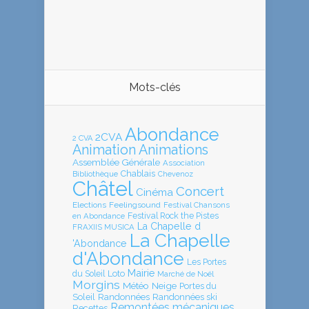
Mots-clés
Abondance
2CVA
2 CVA
Animation
Animations
Assemblée Générale
Association
Chablais
Bibliothèque
Chevenoz
Châtel
Concert
Cinéma
Elections
Feelingsound
Festival Chansons
en Abondance
Festival Rock the Pistes
La Chapelle d
FRAXIIS MUSICA
La Chapelle
'Abondance
d'Abondance
Les Portes
Mairie
Loto
du Soleil
Marché de Noël
Morgins
Météo
Neige
Portes du
Soleil
Randonnées
Randonnées ski
Remontées mécaniques
Recettes