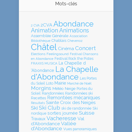
Mots-clés
Abondance
2CVA
2 CVA
Animation
Animations
Assemblée Générale
Association
Chablais
Bibliothèque
Chevenoz
Châtel
Concert
Cinéma
Elections
Feelingsound
Festival Chansons
en Abondance
Festival Rock the Pistes
La Chapelle d
FRAXIIS MUSICA
La Chapelle
'Abondance
d'Abondance
Les Portes
Mairie
Loto
du Soleil
Marché de Noël
Morgins
Météo
Neige
Portes du
Soleil
Randonnées
Randonnées ski
Remontées mécaniques
Recettes
Sainte Croix des Neiges
Résultats
Ski Club
Ski
ski de randonnée
Ski
Suisse
sorties journée
nordique
Vacheresse
Val
Travaux
Vallée
d'Abondance
d'Abondance
Vues panoramiques