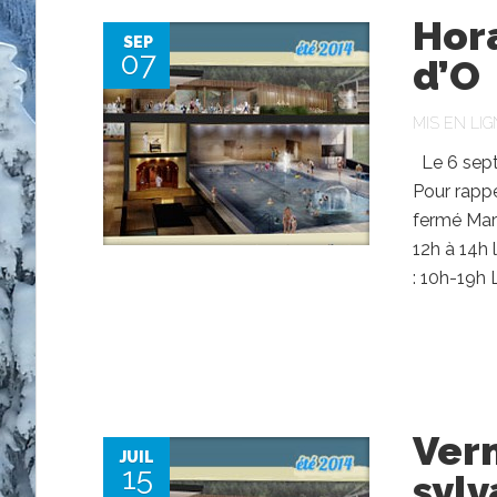
Hora
SEP
07
d’O
MIS EN LIG
Le 6 sept
Pour rappel
fermé Mard
12h à 14h
: 10h-19h 
Vern
JUIL
15
syl