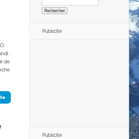
Publicité
’O.
ndi :
mé de
anche
ite
e
Publicité