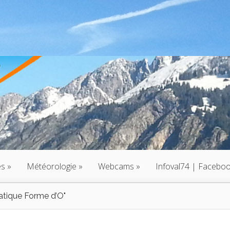
és
»
Météorologie
»
Webcams
»
Infoval74 | Facebo
atique Forme d’O"