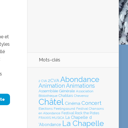
e et
tyles
llé
x
Mots-clés
s
Abondance
2CVA
2 CVA
Animation
Animations
Assemblée Générale
Association
Chablais
Bibliothèque
Chevenoz
Châtel
ite
Concert
Cinéma
Elections
Feelingsound
Festival Chansons
en Abondance
Festival Rock the Pistes
La Chapelle d
FRAXIIS MUSICA
La Chapelle
'Abondance