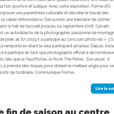
la fois sportive et ludique. Avec cette exposition, Forme d’O
roposer une parenthèse culturelle et dévoiler le travail des
e la vallée d’Abondance. Découvrez une trentaine de clichés
ns le hall de l’accueil jusqu’au 04 septembre 2016. Sylvain
st un autodidacte de la photographie, passionné de montagn
de plein air. En 2009 il a participé au concours photo les « 3 S
l’a remporté en étant le seul participant amateur. Depuis, insta
ce il participe en tant que photographe officiel à de nombreu
 tels que la Pass’Portes, le Rock The Pistes… Son atout : il
as à prendre des risques pour obtenir le meilleur angle pour se
 sortir de l’ordinaire. Communiqué Forme...
Lire la su
e fin de saison au centre