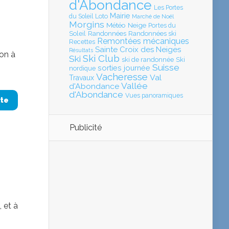
d'Abondance
Les Portes
Mairie
Loto
du Soleil
Marché de Noël
Morgins
Météo
Neige
Portes du
Soleil
Randonnées
Randonnées ski
Remontées mécaniques
Recettes
Sainte Croix des Neiges
Résultats
son à
Ski Club
Ski
ski de randonnée
Ski
Suisse
sorties journée
nordique
Vacheresse
Val
Travaux
Vallée
d'Abondance
d'Abondance
Vues panoramiques
ite
Publicité
 et à