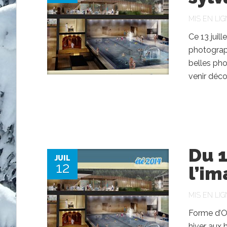
MIS EN LIG
Ce 13 juil
photograph
belles ph
venir décou
Du 1
JUIL
12
l’im
MIS EN LIG
Forme d’O,
hiver aux 