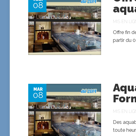
08
aqu
MIS EN LIG
Offre fin 
partir du 
Aqua
MAR
08
For
MIS EN LIG
Des aquabi
toute heur