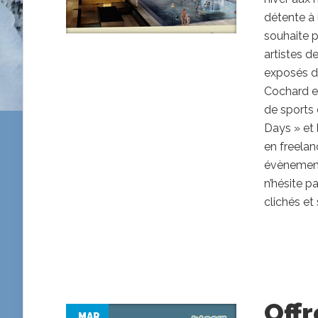
détente à 
souhaite p
artistes d
exposés da
Cochard e
de sports 
Days » et 
en freelan
évènements
n’hésite p
clichés et
Offr
MAR