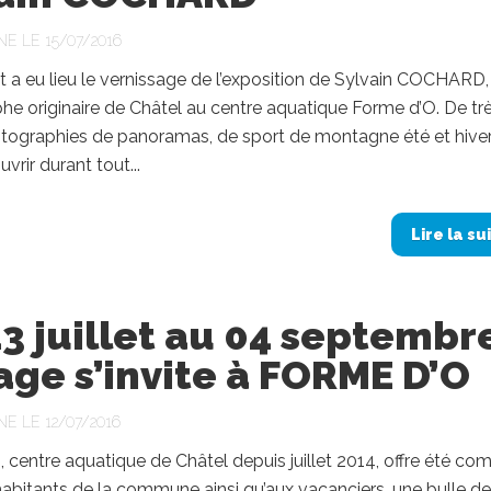
NE LE 15/07/2016
let a eu lieu le vernissage de l’exposition de Sylvain COCHARD,
e originaire de Châtel au centre aquatique Forme d’O. De tr
otographies de panoramas, de sport de montagne été et hiver
vrir durant tout...
Lire la su
3 juillet au 04 septembr
age s’invite à FORME D’O
NE LE 12/07/2016
 centre aquatique de Châtel depuis juillet 2014, offre été c
habitants de la commune ainsi qu’aux vacanciers, une bulle de