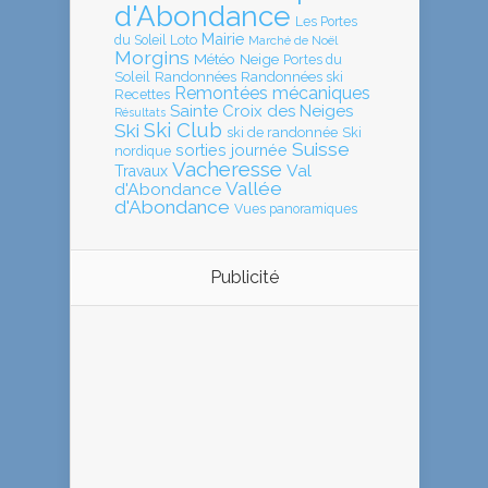
d'Abondance
Les Portes
Mairie
Loto
du Soleil
Marché de Noël
Morgins
Météo
Neige
Portes du
Soleil
Randonnées
Randonnées ski
Remontées mécaniques
Recettes
Sainte Croix des Neiges
Résultats
Ski Club
Ski
ski de randonnée
Ski
Suisse
sorties journée
nordique
Vacheresse
Val
Travaux
Vallée
d'Abondance
d'Abondance
Vues panoramiques
Publicité