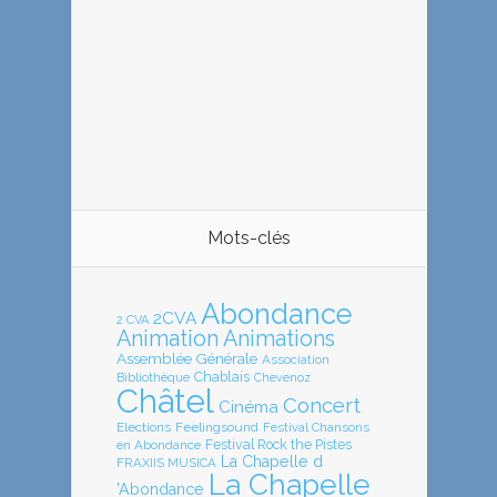
Mots-clés
Abondance
2CVA
2 CVA
Animation
Animations
Assemblée Générale
Association
Chablais
Bibliothèque
Chevenoz
Châtel
Concert
Cinéma
Elections
Feelingsound
Festival Chansons
en Abondance
Festival Rock the Pistes
La Chapelle d
FRAXIIS MUSICA
La Chapelle
'Abondance