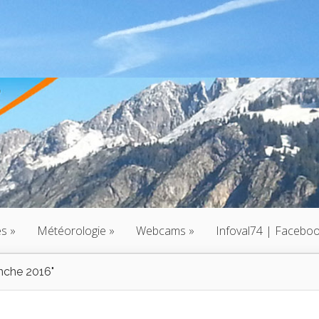
és
»
Météorologie
»
Webcams
»
Infoval74 | Facebo
nche 2016"