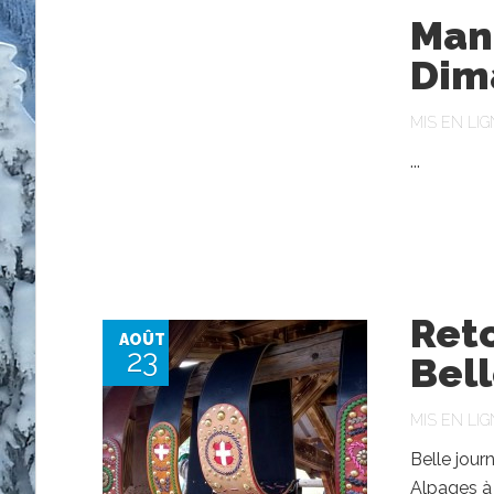
Manè
Dim
MIS EN LIG
...
Ret
AOÛT
23
Bel
MIS EN LIG
Belle jour
Alpages à 