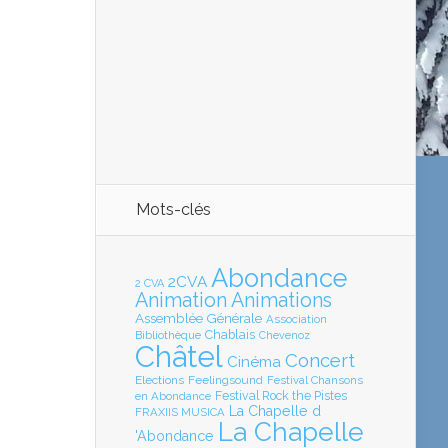
Mots-clés
Abondance
2CVA
2 CVA
Animation
Animations
Assemblée Générale
Association
Chablais
Bibliothèque
Chevenoz
Châtel
Concert
Cinéma
Elections
Feelingsound
Festival Chansons
en Abondance
Festival Rock the Pistes
La Chapelle d
FRAXIIS MUSICA
La Chapelle
'Abondance