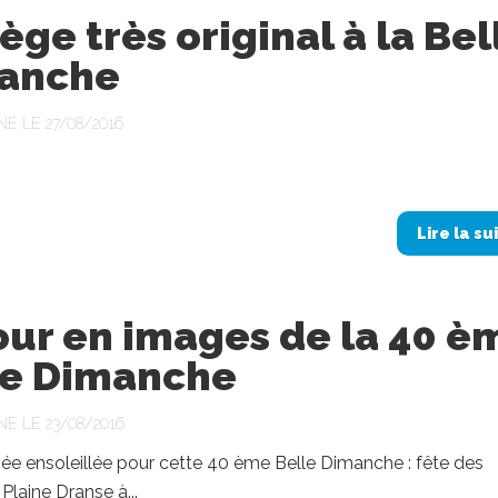
ge très original à la Bel
anche
NE LE 27/08/2016
Lire la su
our en images de la 40 è
le Dimanche
NE LE 23/08/2016
née ensoleillée pour cette 40 ème Belle Dimanche : fête des
Plaine Dranse à...