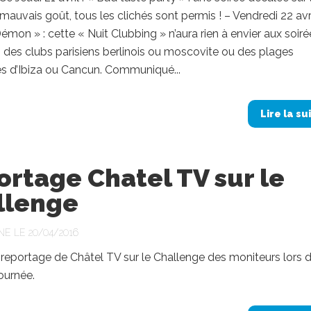
auvais goût, tous les clichés sont permis ! – Vendredi 22 avri
mon » : cette « Nuit Clubbing » n’aura rien à envier aux soiré
des clubs parisiens berlinois ou moscovite ou des plages
es d’Ibiza ou Cancun. Communiqué...
Lire la su
rtage Chatel TV sur le
llenge
NE LE 20/04/2016
reportage de Châtel TV sur le Challenge des moniteurs lors d
ournée.