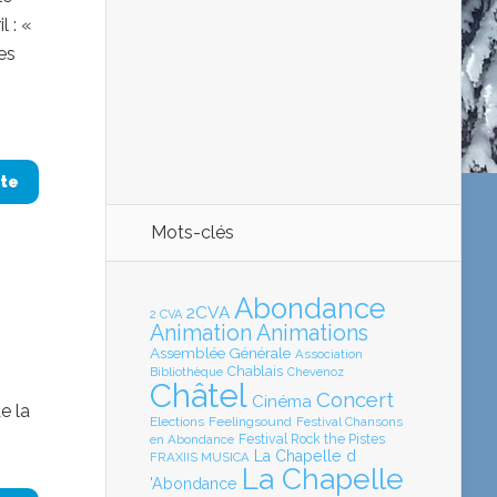
l : «
es
ite
Mots-clés
Abondance
2CVA
2 CVA
Animation
Animations
Assemblée Générale
Association
Chablais
Bibliothèque
Chevenoz
Châtel
Concert
Cinéma
e la
Elections
Feelingsound
Festival Chansons
en Abondance
Festival Rock the Pistes
La Chapelle d
FRAXIIS MUSICA
La Chapelle
'Abondance