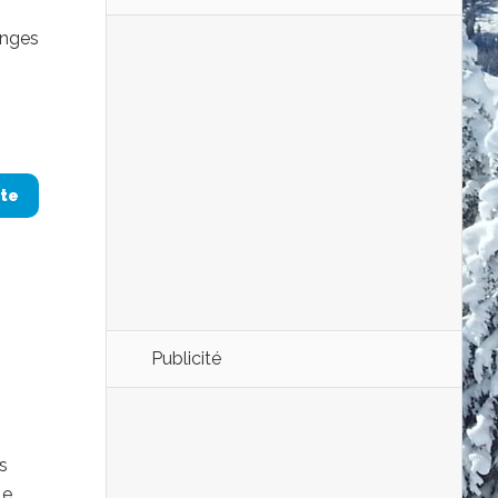
Anges
ite
Publicité
s
le