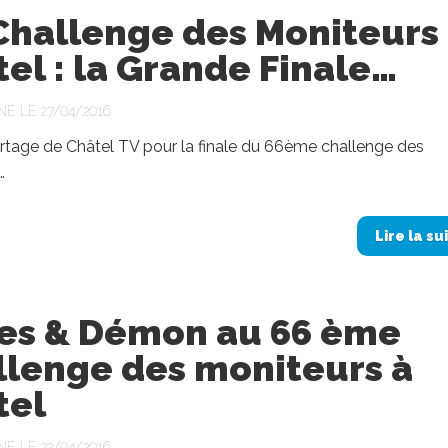
Challenge des Moniteurs
el : la Grande Finale…
NE LE 27/04/2016
rtage de Châtel TV pour la finale du 66ème challenge des
…
Lire la su
es & Démon au 66 ème
llenge des moniteurs à
tel
NE LE 22/04/2016