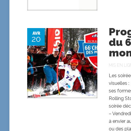
Pro
AVR
20
du 
mon
MIS EN LIG
Les soiré
visuelles 
ses forme
Rolling St
soirée déc
– Vendredi
à envier a
ou des pla