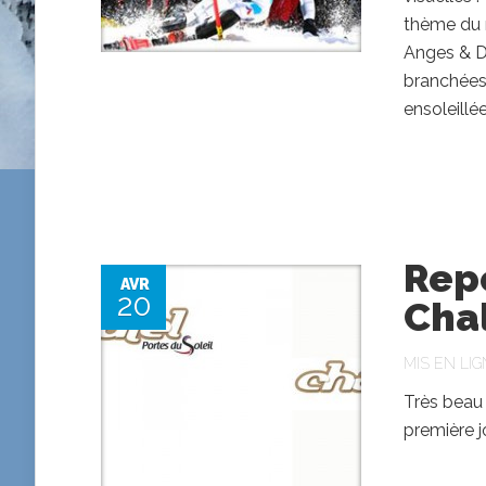
thème du m
Anges & Dé
branchées 
ensoleillé
Repo
AVR
20
Cha
MIS EN LIG
Très beau 
première j