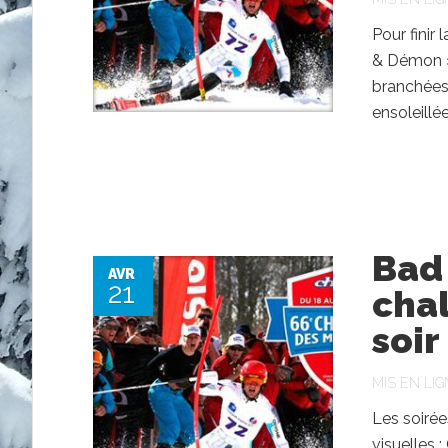
Pour finir
& Démon » 
branchées 
ensoleillé
Bad 
AVR
21
cha
soir
MIS EN LIG
Les soiré
visuelles :