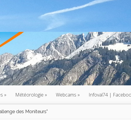
és
»
Météorologie
»
Webcams
»
Infoval74 | Facebo
llenge des Moniteurs"