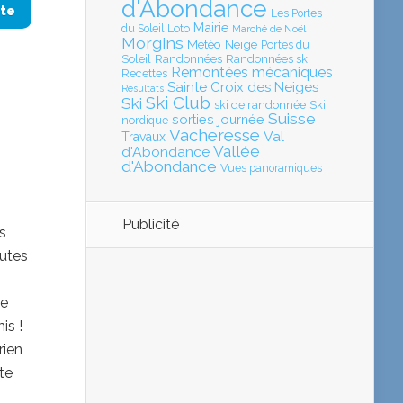
d'Abondance
ite
Les Portes
Mairie
Loto
du Soleil
Marché de Noël
Morgins
Météo
Neige
Portes du
Soleil
Randonnées
Randonnées ski
Remontées mécaniques
Recettes
Sainte Croix des Neiges
Résultats
Ski Club
Ski
ski de randonnée
Ski
Suisse
sorties journée
nordique
Vacheresse
Val
Travaux
Vallée
d'Abondance
d'Abondance
Vues panoramiques
Publicité
s
outes
ne
is !
rien
te