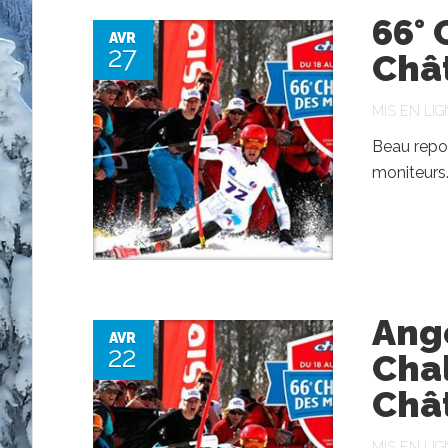
66° 
AVR
27
Chât
MIS EN LIG
Beau repo
moniteurs
Ang
AVR
22
Cha
Châ
MIS EN LIG