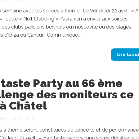
 la semaine avec les soirées à thème : Ce Vendredi 22 avril : « 
: cette « Nuit Clubbing » n’aura rien à envier aux soirées
des clubs parisiens berlinois ou moscovite ou des plages
es d’Ibiza ou Cancun. Communiqué...
Lire la su
taste Party au 66 ème
llenge des moniteurs ce
 à Châtel
NE LE 21/04/2016
es à thème seront constituées de concerts et de performance
 Ce Jeudi 21 avril : « Bad taste party » : une soirée décalée sur 