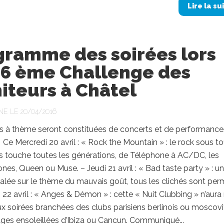
Lire la su
gramme des soirées lors
66 ème Challenge des
iteurs à Châtel
NE LE 20/04/2016
es à thème seront constituées de concerts et de performance
: Ce Mercredi 20 avril : « Rock the Mountain » : le rock sous t
s touche toutes les générations, de Téléphone à AC/DC, les
ones, Queen ou Muse. – Jeudi 21 avril : « Bad taste party » : u
alée sur le thème du mauvais goût, tous les clichés sont perm
 22 avril : « Anges & Démon » : cette « Nuit Clubbing » n’aura 
ux soirées branchées des clubs parisiens berlinois ou moscovi
ges ensoleillées d’Ibiza ou Cancun. Communiqué...