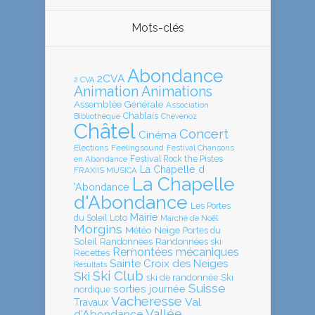
Mots-clés
Abondance
2CVA
2 CVA
Animation
Animations
Assemblée Générale
Association
Chablais
Bibliothèque
Chevenoz
Châtel
Concert
Cinéma
Elections
Feelingsound
Festival Chansons
en Abondance
Festival Rock the Pistes
La Chapelle d
FRAXIIS MUSICA
La Chapelle
'Abondance
d'Abondance
Les Portes
Mairie
Loto
du Soleil
Marché de Noël
Morgins
Météo
Neige
Portes du
Soleil
Randonnées
Randonnées ski
Remontées mécaniques
Recettes
Sainte Croix des Neiges
Résultats
Ski Club
Ski
ski de randonnée
Ski
Suisse
sorties journée
nordique
Vacheresse
Val
Travaux
Vallée
d'Abondance