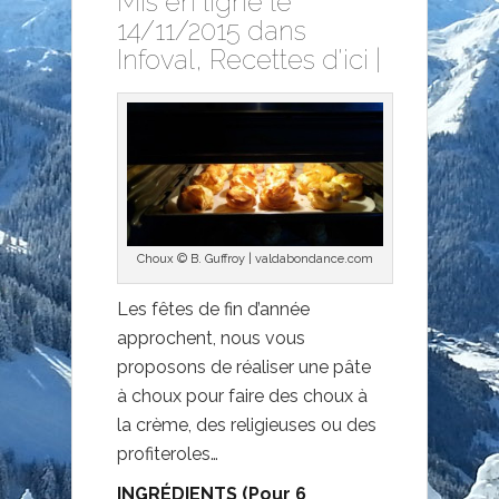
Mis en ligne le
14/11/2015 dans
Infoval
,
Recettes d'ici
|
Choux © B. Guffroy | valdabondance.com
Les fêtes de fin d’année
approchent, nous vous
proposons de réaliser une pâte
à choux pour faire des choux à
la crème, des religieuses ou des
profiteroles…
INGRÉDIENTS (Pour 6