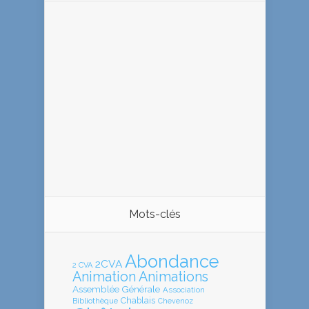
Mots-clés
Abondance
2CVA
2 CVA
Animation
Animations
Assemblée Générale
Association
Chablais
Bibliothèque
Chevenoz