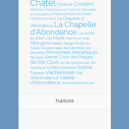
Châtel
Concert
Cinéma
Elections
Feelingsound
Festival Chansons
en Abondance
Festival Rock the Pistes
La Chapelle d
FRAXIIS MUSICA
La Chapelle
'Abondance
d'Abondance
Les Portes
Mairie
Loto
du Soleil
Marché de Noël
Morgins
Météo
Neige
Portes du
Soleil
Randonnées
Randonnées ski
Remontées mécaniques
Recettes
Sainte Croix des Neiges
Résultats
Ski Club
Ski
ski de randonnée
Ski
Suisse
sorties journée
nordique
Vacheresse
Val
Travaux
Vallée
d'Abondance
d'Abondance
Vues panoramiques
Publicité