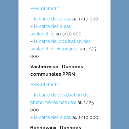
PPR interactif
–
la carte des aléas
au 1/10 000
–
la carte des aléas
avalanches
au 1/10 000
–
la carte de localisation des
avalanches historiques
au 1/25
000
Vacheresse : Données
communales PPRN
PPR interactif
–
la carte de localisation des
phénomènes naturels
au 1/25
000
–
la carte des aléas
au 1/10 000
Bonnevaux : Données