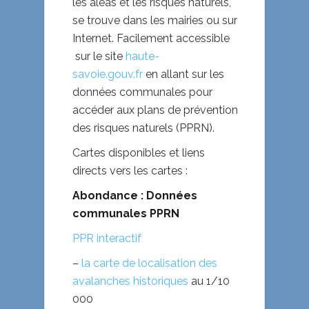
les aléas et les risques naturels,
se trouve dans les mairies ou sur
Internet. Facilement accessible
sur le site
haute-
savoie.gouv.fr
en allant sur les
données communales pour
accéder aux plans de prévention
des risques naturels (PPRN).
Cartes disponibles et liens
directs vers les cartes :
Abondance : Données
communales PPRN
PPR interactif
–
la carte de localisation des
avalanches historiques
au 1/10
000