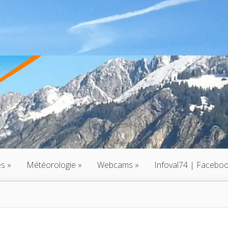
és
»
Météorologie
»
Webcams
»
Infoval74 | Facebo