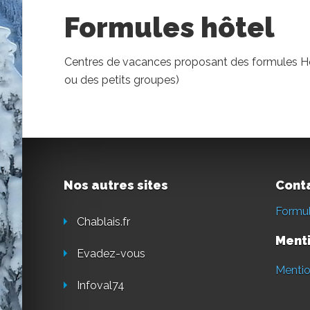
Formules hôtel
Centres de vacances proposant des formules Hôte
ou des petits groupes)
Nos autres sites
Cont
Formul
Chablais.fr
Menti
Evadez-vous
Mentio
Infoval74