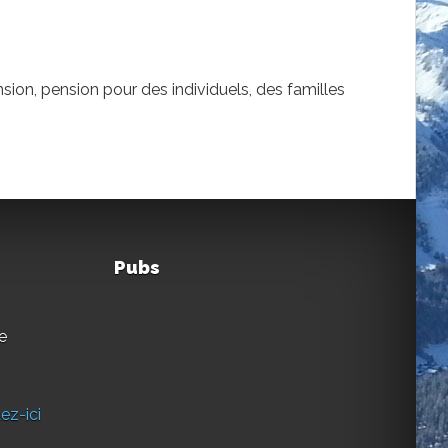
on, pension pour des individuels, des familles
Pubs
e
ez-ici