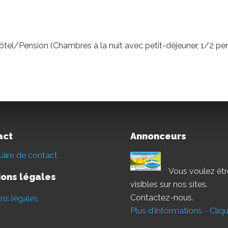
l/Pension (Chambres à la nuit avec petit-déjeuner, 1/2 pensi
act
Annonceurs
aire de contact
Vous voulez êtr
ons légales
visibles sur nos sites.
Contactez-nous.
ns légales
Plus d'informations - Cliqu