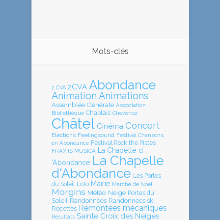
Mots-clés
Abondance
2CVA
2 CVA
Animation
Animations
Assemblée Générale
Association
Chablais
Bibliothèque
Chevenoz
Châtel
Concert
Cinéma
Elections
Feelingsound
Festival Chansons
en Abondance
Festival Rock the Pistes
La Chapelle d
FRAXIIS MUSICA
La Chapelle
'Abondance
d'Abondance
Les Portes
Mairie
Loto
du Soleil
Marché de Noël
Morgins
Météo
Neige
Portes du
Soleil
Randonnées
Randonnées ski
Remontées mécaniques
Recettes
Sainte Croix des Neiges
Résultats