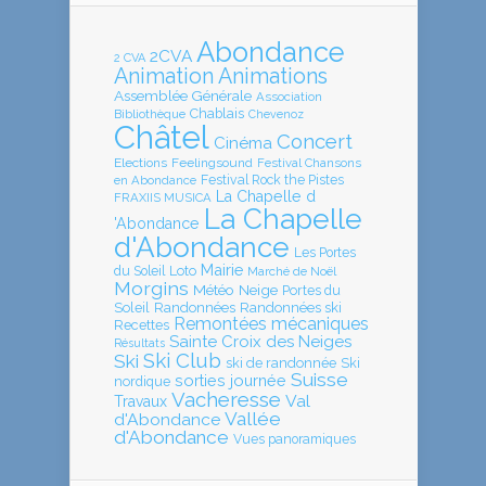
Abondance
2CVA
2 CVA
Animation
Animations
Assemblée Générale
Association
Chablais
Bibliothèque
Chevenoz
Châtel
Concert
Cinéma
Elections
Feelingsound
Festival Chansons
en Abondance
Festival Rock the Pistes
La Chapelle d
FRAXIIS MUSICA
La Chapelle
'Abondance
d'Abondance
Les Portes
Mairie
Loto
du Soleil
Marché de Noël
Morgins
Météo
Neige
Portes du
Soleil
Randonnées
Randonnées ski
Remontées mécaniques
Recettes
Sainte Croix des Neiges
Résultats
Ski Club
Ski
ski de randonnée
Ski
Suisse
sorties journée
nordique
Vacheresse
Val
Travaux
Vallée
d'Abondance
d'Abondance
Vues panoramiques