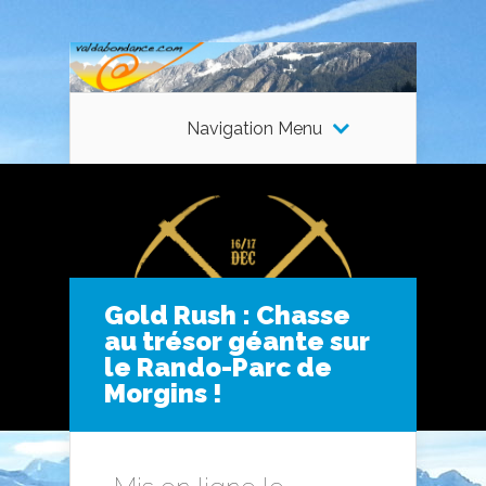
Navigation Menu
Gold Rush : Chasse
au trésor géante sur
le Rando-Parc de
Morgins !