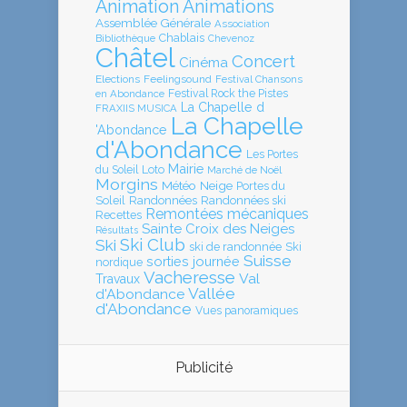
Animation
Animations
Assemblée Générale
Association
Chablais
Bibliothèque
Chevenoz
Châtel
Concert
Cinéma
Elections
Feelingsound
Festival Chansons
en Abondance
Festival Rock the Pistes
La Chapelle d
FRAXIIS MUSICA
La Chapelle
'Abondance
d'Abondance
Les Portes
Mairie
Loto
du Soleil
Marché de Noël
Morgins
Météo
Neige
Portes du
Soleil
Randonnées
Randonnées ski
Remontées mécaniques
Recettes
Sainte Croix des Neiges
Résultats
Ski Club
Ski
ski de randonnée
Ski
Suisse
sorties journée
nordique
Vacheresse
Val
Travaux
Vallée
d'Abondance
d'Abondance
Vues panoramiques
Publicité