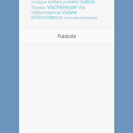
Suisse
sorties journée
nordique
Vacheresse
Val
Travaux
Vallée
d'Abondance
d'Abondance
Vues panoramiques
Publicité