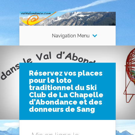
Navigation Menu
Réservez vos places
pour le loto
traditionnel du Ski
Club de La Chapelle
d’Abondance et des
donneurs de Sang