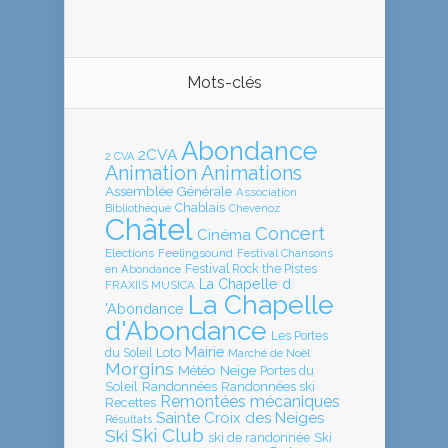
Mots-clés
Abondance
2CVA
2 CVA
Animation
Animations
Assemblée Générale
Association
Chablais
Bibliothèque
Chevenoz
Châtel
Concert
Cinéma
Elections
Feelingsound
Festival Chansons
en Abondance
Festival Rock the Pistes
La Chapelle d
FRAXIIS MUSICA
La Chapelle
'Abondance
d'Abondance
Les Portes
Mairie
Loto
du Soleil
Marché de Noël
Morgins
Météo
Neige
Portes du
Soleil
Randonnées
Randonnées ski
Remontées mécaniques
Recettes
Sainte Croix des Neiges
Résultats
Ski Club
Ski
ski de randonnée
Ski