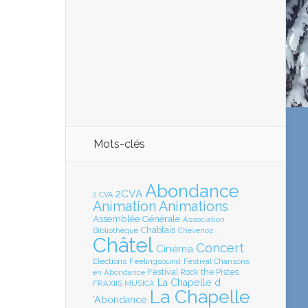
Mots-clés
Abondance
2CVA
2 CVA
Animation
Animations
Assemblée Générale
Association
Chablais
Bibliothèque
Chevenoz
Châtel
Concert
Cinéma
Elections
Feelingsound
Festival Chansons
en Abondance
Festival Rock the Pistes
La Chapelle d
FRAXIIS MUSICA
La Chapelle
'Abondance