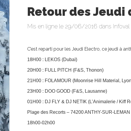
Retour des Jeudi 
Mis en ligne le 29/06/2016 dans
Infoval
C’est reparti pour les Jeudi Electro, ce jeudi à ant
18H00 : LEKOS (Dubaï)
20H00 : FULL PITCH (F&S, Thonon)
21H00 : FOLAMOUR (Moonrise Hill Material, Lyon
23H00 : DOO GOOD (F&S, Lausanne)
01H00 : DJ FLY & DJ NETIK (L’Animalerie / Kiff R
Plage des Recorts – 74200 ANTHY-SUR-LEMAN
18h00-02h00