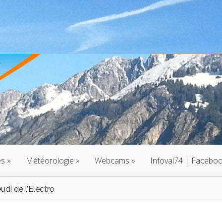
és
»
Météorologie
»
Webcams
»
Infoval74 | Facebo
di de l’Electro