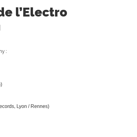
de l’Electro
|
hy :
)
ecords, Lyon / Rennes)