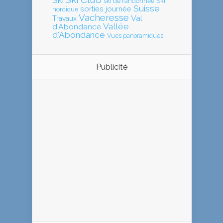
ski de randonnée
Ski
Suisse
sorties journée
nordique
Vacheresse
Val
Travaux
Vallée
d'Abondance
d'Abondance
Vues panoramiques
Publicité