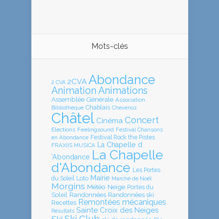
Mots-clés
Abondance
2CVA
2 CVA
Animation
Animations
Assemblée Générale
Association
Chablais
Bibliothèque
Chevenoz
Châtel
Concert
Cinéma
Elections
Feelingsound
Festival Chansons
en Abondance
Festival Rock the Pistes
La Chapelle d
FRAXIIS MUSICA
La Chapelle
'Abondance
d'Abondance
Les Portes
Mairie
Loto
du Soleil
Marché de Noël
Morgins
Météo
Neige
Portes du
Soleil
Randonnées
Randonnées ski
Remontées mécaniques
Recettes
Sainte Croix des Neiges
Résultats
Ski Club
Ski