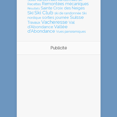
Remontées mécaniques
Recettes
Sainte Croix des Neiges
Résultats
Ski Club
Ski
ski de randonnée
Ski
Suisse
sorties journée
nordique
Vacheresse
Val
Travaux
Vallée
d'Abondance
d'Abondance
Vues panoramiques
Publicité