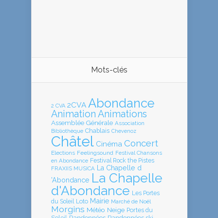
Mots-clés
Abondance
2CVA
2 CVA
Animation
Animations
Assemblée Générale
Association
Chablais
Bibliothèque
Chevenoz
Châtel
Concert
Cinéma
Elections
Feelingsound
Festival Chansons
en Abondance
Festival Rock the Pistes
La Chapelle d
FRAXIIS MUSICA
La Chapelle
'Abondance
d'Abondance
Les Portes
Mairie
Loto
du Soleil
Marché de Noël
Morgins
Météo
Neige
Portes du
Soleil
Randonnées
Randonnées ski