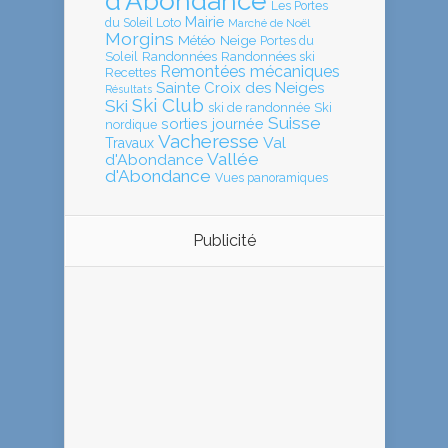
d'Abondance
Les Portes
Mairie
Loto
du Soleil
Marché de Noël
Morgins
Météo
Neige
Portes du
Soleil
Randonnées
Randonnées ski
Remontées mécaniques
Recettes
Sainte Croix des Neiges
Résultats
Ski Club
Ski
ski de randonnée
Ski
Suisse
sorties journée
nordique
Vacheresse
Val
Travaux
Vallée
d'Abondance
d'Abondance
Vues panoramiques
Publicité