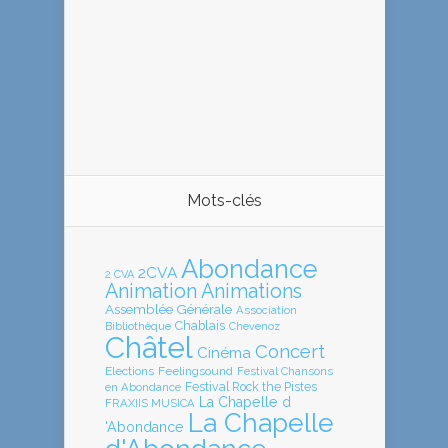
Mots-clés
Abondance
2CVA
2 CVA
Animation
Animations
Assemblée Générale
Association
Chablais
Bibliothèque
Chevenoz
Châtel
Concert
Cinéma
Elections
Feelingsound
Festival Chansons
en Abondance
Festival Rock the Pistes
La Chapelle d
FRAXIIS MUSICA
La Chapelle
'Abondance