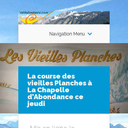
Navigation Menu
La course des
vieilles Planches à
La Chapelle
d’Abondance ce
jeudi