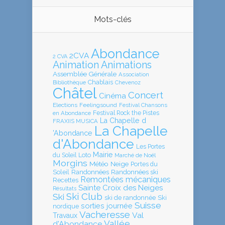
Mots-clés
Abondance
2CVA
2 CVA
Animation
Animations
Assemblée Générale
Association
Chablais
Bibliothèque
Chevenoz
Châtel
Concert
Cinéma
Elections
Feelingsound
Festival Chansons
en Abondance
Festival Rock the Pistes
La Chapelle d
FRAXIIS MUSICA
La Chapelle
'Abondance
d'Abondance
Les Portes
Mairie
Loto
du Soleil
Marché de Noël
Morgins
Météo
Neige
Portes du
Soleil
Randonnées
Randonnées ski
Remontées mécaniques
Recettes
Sainte Croix des Neiges
Résultats
Ski Club
Ski
ski de randonnée
Ski
Suisse
sorties journée
nordique
Vacheresse
Val
Travaux
Vallée
d'Abondance