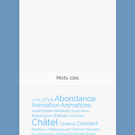
Mots-clés
Abondance
2CVA
2 CVA
Animation
Animations
Assemblée Générale
Association
Chablais
Bibliothèque
Chevenoz
Châtel
Concert
Cinéma
Elections
Feelingsound
Festival Chansons
en Abondance
Festival Rock the Pistes