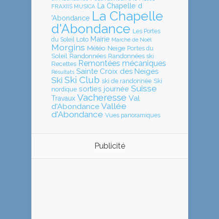
La Chapelle d
FRAXIIS MUSICA
La Chapelle
'Abondance
d'Abondance
Les Portes
Mairie
Loto
du Soleil
Marché de Noël
Morgins
Météo
Neige
Portes du
Soleil
Randonnées
Randonnées ski
Remontées mécaniques
Recettes
Sainte Croix des Neiges
Résultats
Ski Club
Ski
ski de randonnée
Ski
Suisse
sorties journée
nordique
Vacheresse
Val
Travaux
Vallée
d'Abondance
d'Abondance
Vues panoramiques
Publicité