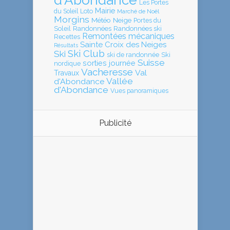
Les Portes
Mairie
Loto
du Soleil
Marché de Noël
Morgins
Météo
Neige
Portes du
Soleil
Randonnées
Randonnées ski
Remontées mécaniques
Recettes
Sainte Croix des Neiges
Résultats
Ski Club
Ski
ski de randonnée
Ski
Suisse
sorties journée
nordique
Vacheresse
Val
Travaux
Vallée
d'Abondance
d'Abondance
Vues panoramiques
Publicité