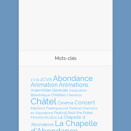
Mots-clés
Abondance
2CVA
2 CVA
Animation
Animations
Assemblée Générale
Association
Chablais
Bibliothèque
Chevenoz
Châtel
Concert
Cinéma
Elections
Feelingsound
Festival Chansons
en Abondance
Festival Rock the Pistes
La Chapelle d
FRAXIIS MUSICA
La Chapelle
'Abondance
d'Abondance