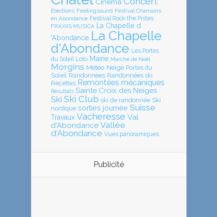
Concert
Cinéma
Elections
Feelingsound
Festival Chansons
en Abondance
Festival Rock the Pistes
La Chapelle d
FRAXIIS MUSICA
La Chapelle
'Abondance
d'Abondance
Les Portes
Mairie
Loto
du Soleil
Marché de Noël
Morgins
Météo
Neige
Portes du
Soleil
Randonnées
Randonnées ski
Remontées mécaniques
Recettes
Sainte Croix des Neiges
Résultats
Ski Club
Ski
ski de randonnée
Ski
Suisse
sorties journée
nordique
Vacheresse
Val
Travaux
Vallée
d'Abondance
d'Abondance
Vues panoramiques
Publicité