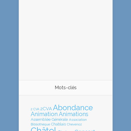
Mots-clés
Abondance
2CVA
2 CVA
Animation
Animations
Assemblée Générale
Association
Chablais
Bibliothèque
Chevenoz
Châtel