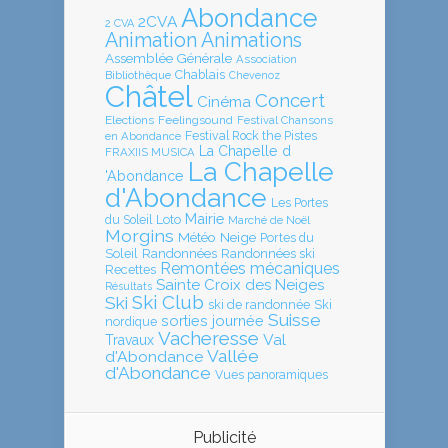
Abondance
2CVA
2 CVA
Animation
Animations
Assemblée Générale
Association
Chablais
Bibliothèque
Chevenoz
Châtel
Concert
Cinéma
Elections
Feelingsound
Festival Chansons
en Abondance
Festival Rock the Pistes
La Chapelle d
FRAXIIS MUSICA
La Chapelle
'Abondance
d'Abondance
Les Portes
Mairie
Loto
du Soleil
Marché de Noël
Morgins
Météo
Neige
Portes du
Soleil
Randonnées
Randonnées ski
Remontées mécaniques
Recettes
Sainte Croix des Neiges
Résultats
Ski Club
Ski
ski de randonnée
Ski
Suisse
sorties journée
nordique
Vacheresse
Val
Travaux
Vallée
d'Abondance
d'Abondance
Vues panoramiques
Publicité