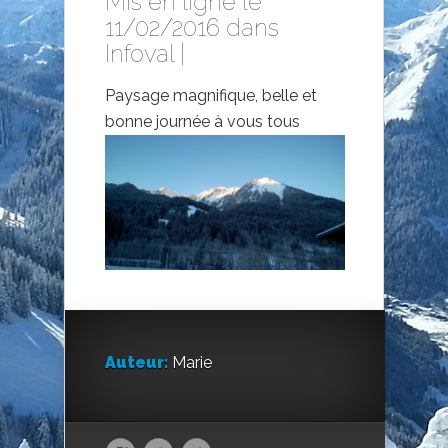
Mis en ligne le
11/02/2016 dans
Infoval
|
Paysage magnifique, belle et
bonne journée à vous tous
Auteur:
Marie