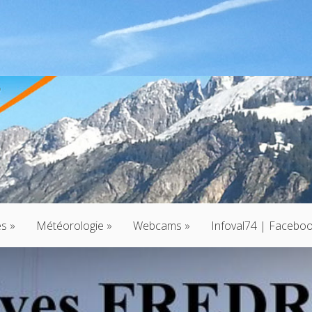
és
»
Météorologie
»
Webcams
»
Infoval74 | Facebo