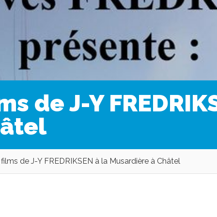
lms de J-Y FREDRIK
âtel
 films de J-Y FREDRIKSEN à la Musardière à Châtel