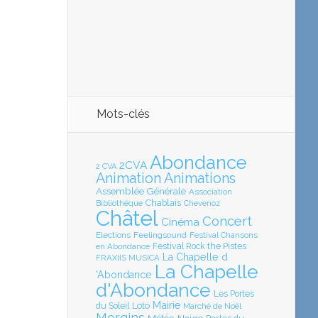
Mots-clés
Abondance
2CVA
2 CVA
Animation
Animations
Assemblée Générale
Association
Chablais
Bibliothèque
Chevenoz
Châtel
Concert
Cinéma
Elections
Feelingsound
Festival Chansons
en Abondance
Festival Rock the Pistes
La Chapelle d
FRAXIIS MUSICA
La Chapelle
'Abondance
d'Abondance
Les Portes
Mairie
Loto
du Soleil
Marché de Noël
Morgins