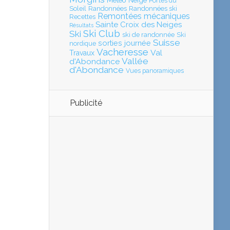
Météo
Neige
Portes du
Soleil
Randonnées
Randonnées ski
Remontées mécaniques
Recettes
Sainte Croix des Neiges
Résultats
Ski Club
Ski
ski de randonnée
Ski
Suisse
sorties journée
nordique
Vacheresse
Val
Travaux
Vallée
d'Abondance
d'Abondance
Vues panoramiques
Publicité