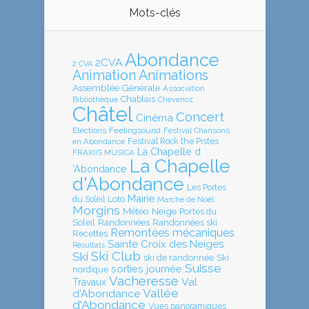
Mots-clés
Abondance
2CVA
2 CVA
Animation
Animations
Assemblée Générale
Association
Chablais
Bibliothèque
Chevenoz
Châtel
Concert
Cinéma
Elections
Feelingsound
Festival Chansons
en Abondance
Festival Rock the Pistes
La Chapelle d
FRAXIIS MUSICA
La Chapelle
'Abondance
d'Abondance
Les Portes
Mairie
Loto
du Soleil
Marché de Noël
Morgins
Météo
Neige
Portes du
Soleil
Randonnées
Randonnées ski
Remontées mécaniques
Recettes
Sainte Croix des Neiges
Résultats
Ski Club
Ski
ski de randonnée
Ski
Suisse
sorties journée
nordique
Vacheresse
Val
Travaux
Vallée
d'Abondance
d'Abondance
Vues panoramiques