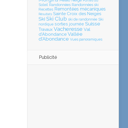
Météo
Neige
Portes du
Soleil
Randonnées
Randonnées ski
Remontées mécaniques
Recettes
Sainte Croix des Neiges
Résultats
Ski Club
Ski
ski de randonnée
Ski
Suisse
sorties journée
nordique
Vacheresse
Val
Travaux
Vallée
d'Abondance
d'Abondance
Vues panoramiques
Publicité