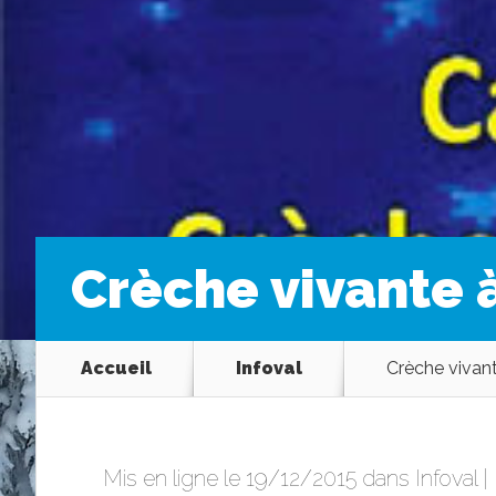
Crèche vivante à
Accueil
Infoval
Crèche vivant
Mis en ligne le 19/12/2015 dans
Infoval
|