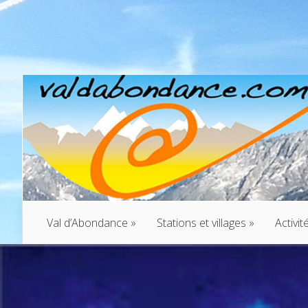
Val d’Abondance
»
Stations et villages
»
Activit