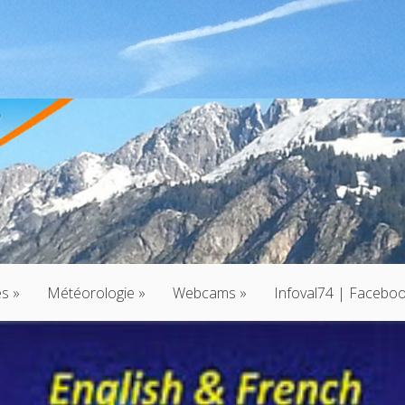
és
»
Météorologie
»
Webcams
»
Infoval74 | Facebo