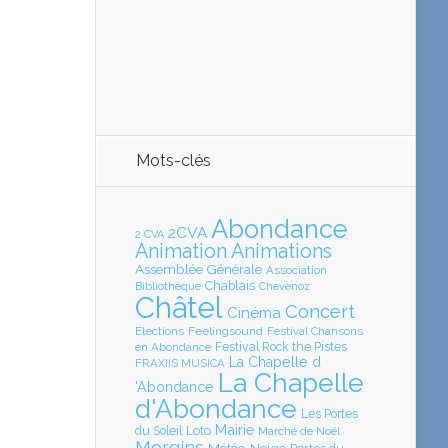
Mots-clés
Abondance
2CVA
2 CVA
Animation
Animations
Assemblée Générale
Association
Chablais
Bibliothèque
Chevenoz
Châtel
Concert
Cinéma
Elections
Feelingsound
Festival Chansons
en Abondance
Festival Rock the Pistes
La Chapelle d
FRAXIIS MUSICA
La Chapelle
'Abondance
d'Abondance
Les Portes
Mairie
Loto
du Soleil
Marché de Noël
Morgins