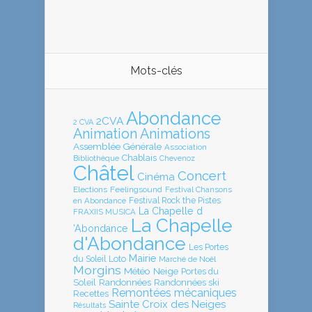
Mots-clés
Abondance
2CVA
2 CVA
Animation
Animations
Assemblée Générale
Association
Chablais
Bibliothèque
Chevenoz
Châtel
Concert
Cinéma
Elections
Feelingsound
Festival Chansons
en Abondance
Festival Rock the Pistes
La Chapelle d
FRAXIIS MUSICA
La Chapelle
'Abondance
d'Abondance
Les Portes
Mairie
Loto
du Soleil
Marché de Noël
Morgins
Météo
Neige
Portes du
Soleil
Randonnées
Randonnées ski
Remontées mécaniques
Recettes
Sainte Croix des Neiges
Résultats