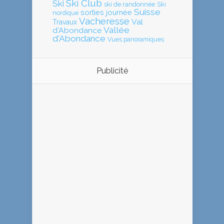
Ski Club
Ski
ski de randonnée
Ski
Suisse
sorties journée
nordique
Vacheresse
Val
Travaux
Vallée
d'Abondance
d'Abondance
Vues panoramiques
Publicité