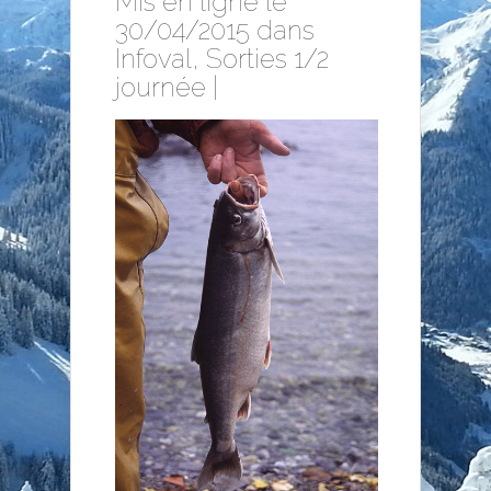
Mis en ligne le
30/04/2015 dans
Infoval
,
Sorties 1/2
journée
|