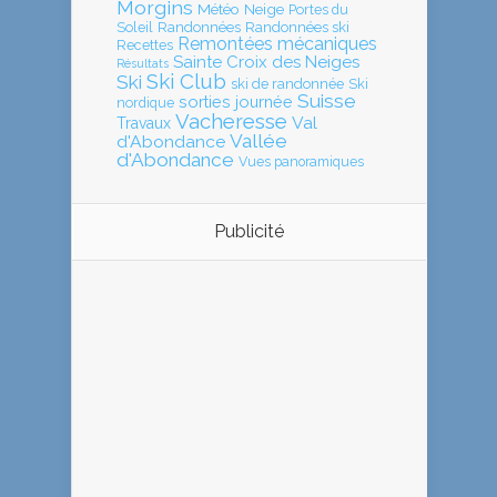
Morgins
Météo
Neige
Portes du
Soleil
Randonnées
Randonnées ski
Remontées mécaniques
Recettes
Sainte Croix des Neiges
Résultats
Ski Club
Ski
ski de randonnée
Ski
Suisse
sorties journée
nordique
Vacheresse
Val
Travaux
Vallée
d'Abondance
d'Abondance
Vues panoramiques
Publicité