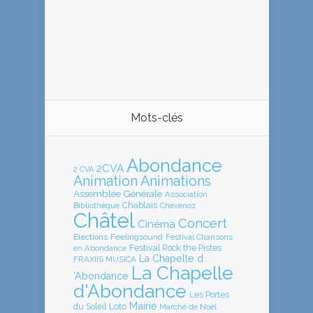
Mots-clés
Abondance
2CVA
2 CVA
Animation
Animations
Assemblée Générale
Association
Chablais
Bibliothèque
Chevenoz
Châtel
Concert
Cinéma
Elections
Feelingsound
Festival Chansons
en Abondance
Festival Rock the Pistes
La Chapelle d
FRAXIIS MUSICA
La Chapelle
'Abondance
d'Abondance
Les Portes
Mairie
Loto
du Soleil
Marché de Noël