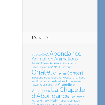
Mots-clés
Abondance
2CVA
2 CVA
Animation
Animations
Assemblée Générale
Association
Chablais
Bibliothèque
Chevenoz
Châtel
Concert
Cinéma
Elections
Feelingsound
Festival Chansons
en Abondance
Festival Rock the Pistes
La Chapelle d
FRAXIIS MUSICA
La Chapelle
'Abondance
d'Abondance
Les Portes
Mairie
Loto
du Soleil
Marché de Noël
Morgins