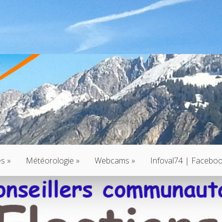
és
»
Météorologie
»
Webcams
»
Infoval74 | Facebo