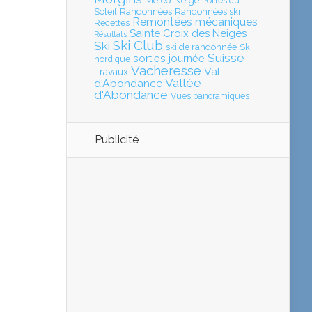
Météo
Neige
Portes du
Soleil
Randonnées
Randonnées ski
Remontées mécaniques
Recettes
Sainte Croix des Neiges
Résultats
Ski Club
Ski
ski de randonnée
Ski
Suisse
sorties journée
nordique
Vacheresse
Val
Travaux
Vallée
d'Abondance
d'Abondance
Vues panoramiques
Publicité