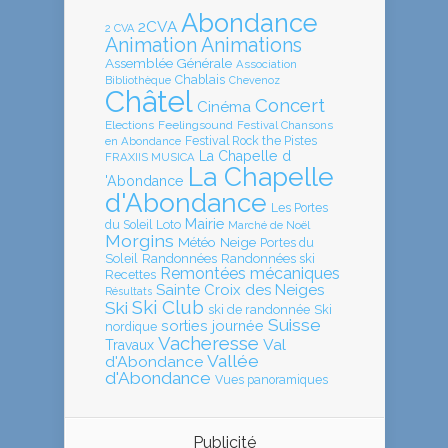
Abondance
2CVA
2 CVA
Animation
Animations
Assemblée Générale
Association
Chablais
Bibliothèque
Chevenoz
Châtel
Concert
Cinéma
Elections
Feelingsound
Festival Chansons
en Abondance
Festival Rock the Pistes
La Chapelle d
FRAXIIS MUSICA
La Chapelle
'Abondance
d'Abondance
Les Portes
Mairie
Loto
du Soleil
Marché de Noël
Morgins
Météo
Neige
Portes du
Soleil
Randonnées
Randonnées ski
Remontées mécaniques
Recettes
Sainte Croix des Neiges
Résultats
Ski Club
Ski
ski de randonnée
Ski
Suisse
sorties journée
nordique
Vacheresse
Val
Travaux
Vallée
d'Abondance
d'Abondance
Vues panoramiques
Publicité