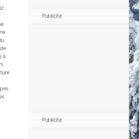
ez
Publicité
ne
ine
du
 de
5 à
rs
ature
upes
es
Publicité