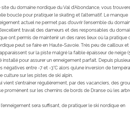
e site du domaine nordique du Val d’Abondance, vous trouver
olie boucle pour pratiquer le skating et l’alternatif. Le manque
eigement actuel ne permet pas d’ouvrir l’ensemble du domai
l’excellent travail des dameurs et des responsables du doma
que ont permis de maintenir un des rares lieux où la pratique 
ordique peut se faire en Haute-Savoie. Très peu de cailloux et
 apparaissent sur la piste malgré la faible épaisseur de neige (
é installé pour assurer un enneigement parfait. Depuis plusieu
es négatives entre -7 et -3°C alors qu’une inversion de tempér
ulture sur les pistes de ski alpin.
i vient s’entraîner régulièrement, par des vacanciers, des gro
ui se promènent sur les chemins de bords de Dranse où les arbr
 l’enneigement sera suffisant, de pratiquer le ski nordique en