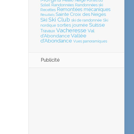
Météo
Neige
Portes du
Soleil
Randonnées
Randonnées ski
Remontées mécaniques
Recettes
Sainte Croix des Neiges
Résultats
Ski Club
Ski
ski de randonnée
Ski
Suisse
sorties journée
nordique
Vacheresse
Val
Travaux
Vallée
d'Abondance
d'Abondance
Vues panoramiques
Publicité