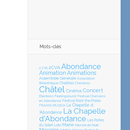
Mots-clés
Abondance
2CVA
2 CVA
Animation
Animations
Assemblée Générale
Association
Chablais
Bibliothèque
Chevenoz
Châtel
Concert
Cinéma
Elections
Feelingsound
Festival Chansons
en Abondance
Festival Rock the Pistes
La Chapelle d
FRAXIIS MUSICA
La Chapelle
'Abondance
d'Abondance
Les Portes
Mairie
Loto
du Soleil
Marché de Noël
Morgins