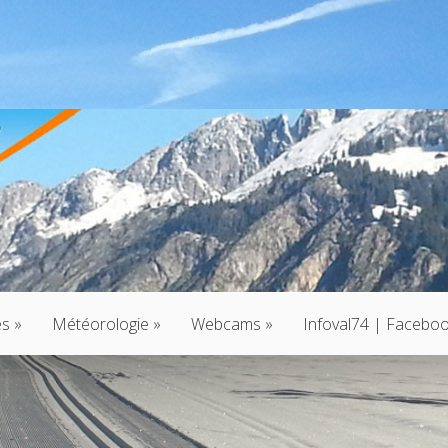
és
»
Météorologie
»
Webcams
»
Infoval74 | Facebo