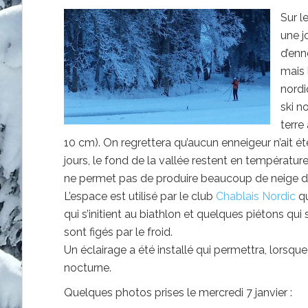
Sur l
une j
d’enn
mais 
nordi
ski n
terre
10 cm). On regrettera qu’aucun enneigeur n’ait ét
jours, le fond de la vallée restent en températur
ne permet pas de produire beaucoup de neige de c
L’espace est utilisé par le club
Chablais Nordic
qu
qui s’initient au biathlon et quelques piétons q
sont figés par le froid.
Un éclairage a été installé qui permettra, lorsque
nocturne.
Quelques photos prises le mercredi 7 janvier :