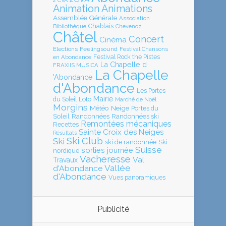
2 CVA
Animation
Animations
Assemblée Générale
Association
Chablais
Bibliothèque
Chevenoz
Châtel
Concert
Cinéma
Elections
Feelingsound
Festival Chansons
en Abondance
Festival Rock the Pistes
La Chapelle d
FRAXIIS MUSICA
La Chapelle
'Abondance
d'Abondance
Les Portes
Mairie
Loto
du Soleil
Marché de Noël
Morgins
Météo
Neige
Portes du
Soleil
Randonnées
Randonnées ski
Remontées mécaniques
Recettes
Sainte Croix des Neiges
Résultats
Ski Club
Ski
ski de randonnée
Ski
Suisse
sorties journée
nordique
Vacheresse
Val
Travaux
Vallée
d'Abondance
d'Abondance
Vues panoramiques
Publicité