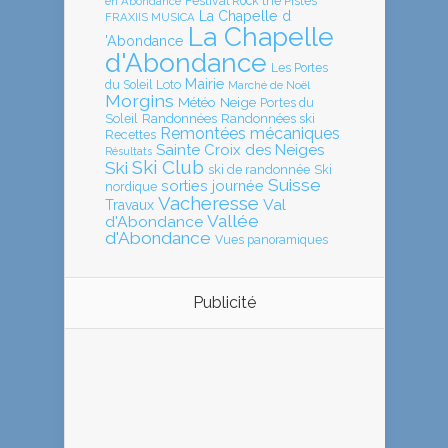
en Abondance
Festival Rock the Pistes
La Chapelle d
FRAXIIS MUSICA
La Chapelle
'Abondance
d'Abondance
Les Portes
Mairie
Loto
du Soleil
Marché de Noël
Morgins
Météo
Neige
Portes du
Soleil
Randonnées
Randonnées ski
Remontées mécaniques
Recettes
Sainte Croix des Neiges
Résultats
Ski Club
Ski
ski de randonnée
Ski
Suisse
sorties journée
nordique
Vacheresse
Val
Travaux
Vallée
d'Abondance
d'Abondance
Vues panoramiques
Publicité