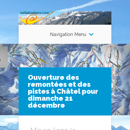
Navigation Menu
Ouverture des
remontées et des
pistes à Châtel pour
dimanche 21
décembre