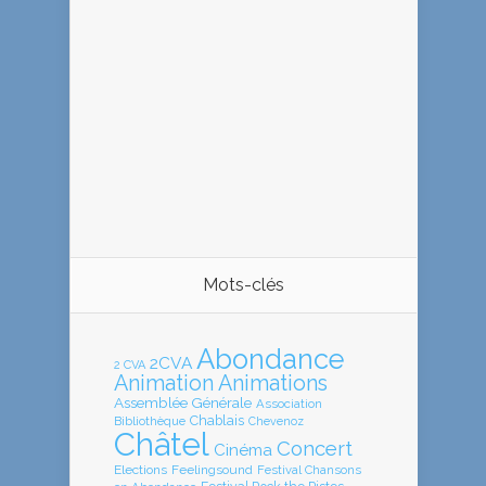
Mots-clés
Abondance
2CVA
2 CVA
Animation
Animations
Assemblée Générale
Association
Chablais
Bibliothèque
Chevenoz
Châtel
Concert
Cinéma
Elections
Feelingsound
Festival Chansons