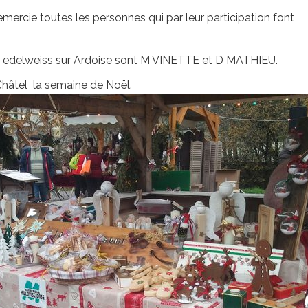
remercie toutes les personnes qui par leur participation font
e edelweiss sur Ardoise sont M VINETTE et D MATHIEU.
âtel la semaine de Noël.