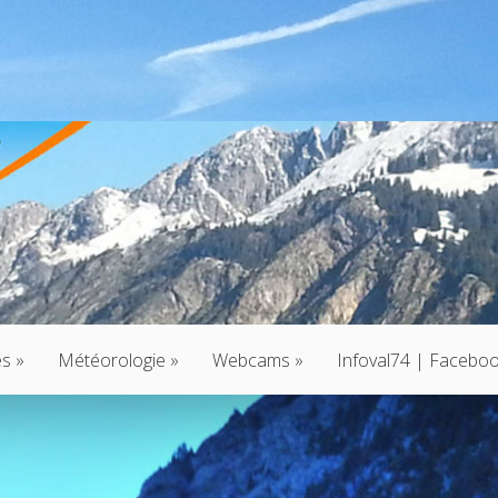
és
»
Météorologie
»
Webcams
»
Infoval74 | Facebo