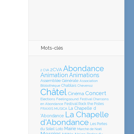
Mots-clés
Abondance
2CVA
2 CVA
Animation
Animations
Assemblée Générale
Association
Chablais
Bibliothèque
Chevenoz
Châtel
Concert
Cinéma
Elections
Feelingsound
Festival Chansons
en Abondance
Festival Rock the Pistes
La Chapelle d
FRAXIIS MUSICA
La Chapelle
'Abondance
d'Abondance
Les Portes
Mairie
Loto
du Soleil
Marché de Noël
Morgins