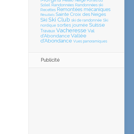
Météo
Neige
Portes du
Soleil
Randonnées
Randonnées ski
Remontées mécaniques
Recettes
Sainte Croix des Neiges
Résultats
Ski Club
Ski
ski de randonnée
Ski
Suisse
sorties journée
nordique
Vacheresse
Val
Travaux
Vallée
d'Abondance
d'Abondance
Vues panoramiques
Publicité