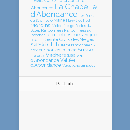
La Chapelle d
FRAXIIS MUSICA
La Chapelle
'Abondance
d'Abondance
Les Portes
Mairie
Loto
du Soleil
Marché de Noël
Morgins
Météo
Neige
Portes du
Soleil
Randonnées
Randonnées ski
Remontées mécaniques
Recettes
Sainte Croix des Neiges
Résultats
Ski Club
Ski
ski de randonnée
Ski
Suisse
sorties journée
nordique
Vacheresse
Val
Travaux
Vallée
d'Abondance
d'Abondance
Vues panoramiques
Publicité