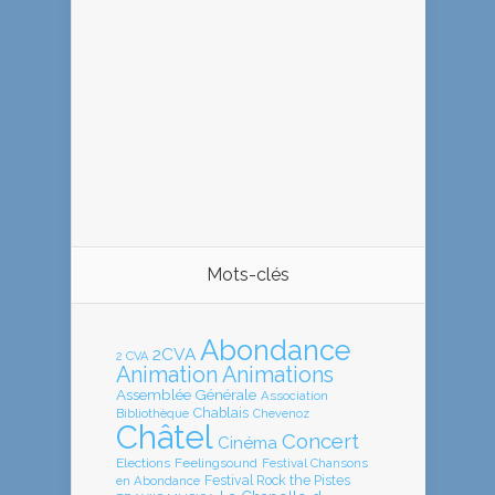
Mots-clés
Abondance
2CVA
2 CVA
Animation
Animations
Assemblée Générale
Association
Chablais
Bibliothèque
Chevenoz
Châtel
Concert
Cinéma
Elections
Feelingsound
Festival Chansons
en Abondance
Festival Rock the Pistes