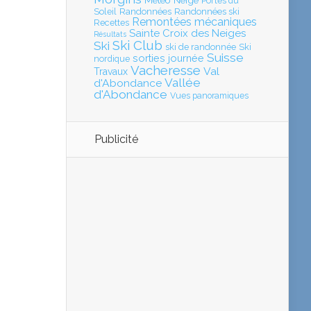
Météo
Neige
Portes du
Soleil
Randonnées
Randonnées ski
Remontées mécaniques
Recettes
Sainte Croix des Neiges
Résultats
Ski Club
Ski
ski de randonnée
Ski
Suisse
sorties journée
nordique
Vacheresse
Val
Travaux
Vallée
d'Abondance
d'Abondance
Vues panoramiques
Publicité