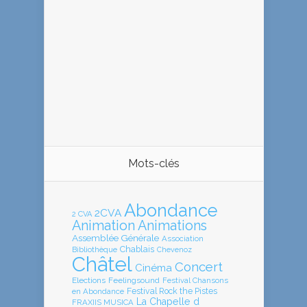
Mots-clés
Abondance
2CVA
2 CVA
Animation
Animations
Assemblée Générale
Association
Chablais
Bibliothèque
Chevenoz
Châtel
Concert
Cinéma
Elections
Feelingsound
Festival Chansons
en Abondance
Festival Rock the Pistes
La Chapelle d
FRAXIIS MUSICA