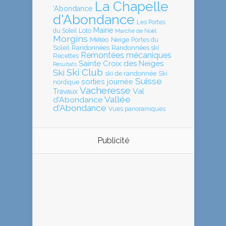
La Chapelle
'Abondance
d'Abondance
Les Portes
Mairie
Loto
du Soleil
Marché de Noël
Morgins
Météo
Neige
Portes du
Soleil
Randonnées
Randonnées ski
Remontées mécaniques
Recettes
Sainte Croix des Neiges
Résultats
Ski Club
Ski
ski de randonnée
Ski
Suisse
sorties journée
nordique
Vacheresse
Val
Travaux
Vallée
d'Abondance
d'Abondance
Vues panoramiques
Publicité