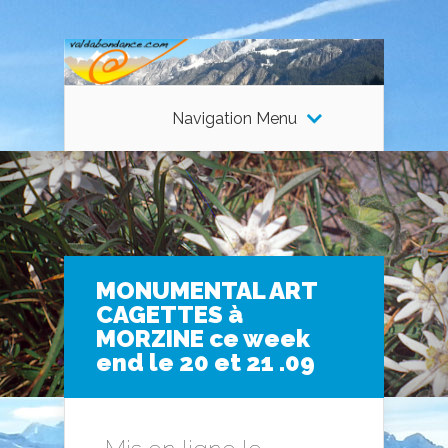
Navigation Menu
MONUMENTAL ART
CAGETTES à
MORZINE ce week
end le 20 et 21 .09