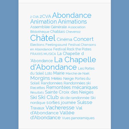
Abondance
2CVA
2 CVA
Animation
Animations
Assemblée Générale
Association
Chablais
Bibliothèque
Chevenoz
Châtel
Concert
Cinéma
Elections
Feelingsound
Festival Chansons
en Abondance
Festival Rock the Pistes
La Chapelle d
FRAXIIS MUSICA
La Chapelle
'Abondance
d'Abondance
Les Portes
Mairie
Loto
du Soleil
Marché de Noël
Morgins
Météo
Neige
Portes du
Soleil
Randonnées
Randonnées ski
Remontées mécaniques
Recettes
Sainte Croix des Neiges
Résultats
Ski Club
Ski
ski de randonnée
Ski
Suisse
sorties journée
nordique
Vacheresse
Val
Travaux
Vallée
d'Abondance
d'Abondance
Vues panoramiques