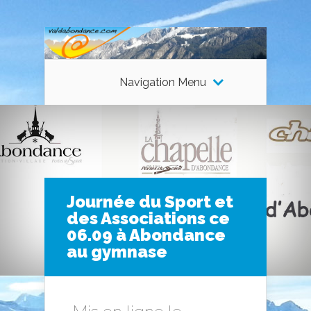
Navigation Menu
Journée du Sport et
des Associations ce
06.09 à Abondance
au gymnase