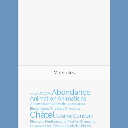
Mots-clés
Abondance
2CVA
2 CVA
Animation
Animations
Assemblée Générale
Association
Chablais
Bibliothèque
Chevenoz
Châtel
Concert
Cinéma
Elections
Feelingsound
Festival Chansons
en Abondance
Festival Rock the Pistes