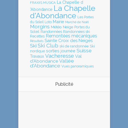
La Chapelle d
FRAXIIS MUSICA
La Chapelle
'Abondance
d'Abondance
Les Portes
Mairie
Loto
du Soleil
Marché de Noël
Morgins
Météo
Neige
Portes du
Soleil
Randonnées
Randonnées ski
Remontées mécaniques
Recettes
Sainte Croix des Neiges
Résultats
Ski Club
Ski
ski de randonnée
Ski
Suisse
sorties journée
nordique
Vacheresse
Val
Travaux
Vallée
d'Abondance
d'Abondance
Vues panoramiques
Publicité