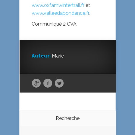
www.oxfamwintertrail.fr
et
www.valleedabondance.fr.
Communiqué 2 CVA
Auteur:
Marie
Recherche