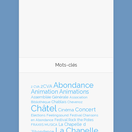
Mots-clés
Abondance
2CVA
2 CVA
Animation
Animations
Assemblée Générale
Association
Chablais
Bibliothèque
Chevenoz
Châtel
Concert
Cinéma
Elections
Feelingsound
Festival Chansons
en Abondance
Festival Rock the Pistes
La Chapelle d
FRAXIIS MUSICA
La Chapelle
'Abondance