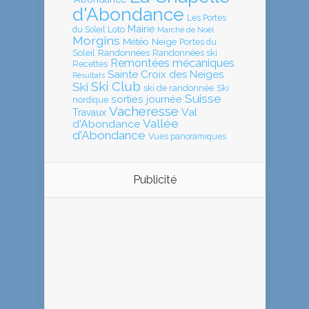
d'Abondance
Les Portes
Mairie
Loto
du Soleil
Marché de Noël
Morgins
Météo
Neige
Portes du
Soleil
Randonnées
Randonnées ski
Remontées mécaniques
Recettes
Sainte Croix des Neiges
Résultats
Ski Club
Ski
ski de randonnée
Ski
Suisse
sorties journée
nordique
Vacheresse
Val
Travaux
Vallée
d'Abondance
d'Abondance
Vues panoramiques
Publicité