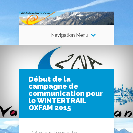
Navigation Menu
Début de la
campagne de
communication pour
le WINTERTRAIL
OXFAM 2015