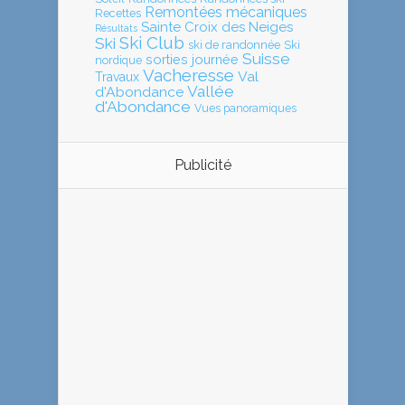
Remontées mécaniques
Recettes
Sainte Croix des Neiges
Résultats
Ski Club
Ski
ski de randonnée
Ski
Suisse
sorties journée
nordique
Vacheresse
Val
Travaux
Vallée
d'Abondance
d'Abondance
Vues panoramiques
Publicité