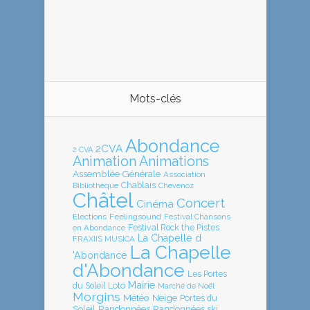
Mots-clés
Abondance
2CVA
2 CVA
Animation
Animations
Assemblée Générale
Association
Chablais
Bibliothèque
Chevenoz
Châtel
Concert
Cinéma
Elections
Feelingsound
Festival Chansons
en Abondance
Festival Rock the Pistes
La Chapelle d
FRAXIIS MUSICA
La Chapelle
'Abondance
d'Abondance
Les Portes
Mairie
Loto
du Soleil
Marché de Noël
Morgins
Météo
Neige
Portes du
Soleil
Randonnées
Randonnées ski