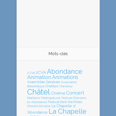
Mots-clés
Abondance
2CVA
2 CVA
Animation
Animations
Assemblée Générale
Association
Chablais
Bibliothèque
Chevenoz
Châtel
Concert
Cinéma
Elections
Feelingsound
Festival Chansons
en Abondance
Festival Rock the Pistes
La Chapelle d
FRAXIIS MUSICA
La Chapelle
'Abondance