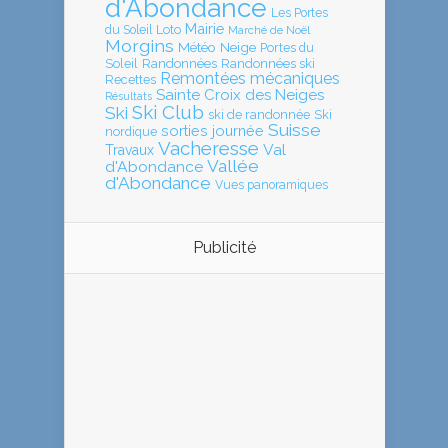
d'Abondance
Les Portes
Mairie
Loto
du Soleil
Marché de Noël
Morgins
Météo
Neige
Portes du
Soleil
Randonnées
Randonnées ski
Remontées mécaniques
Recettes
Sainte Croix des Neiges
Résultats
Ski Club
Ski
ski de randonnée
Ski
Suisse
sorties journée
nordique
Vacheresse
Val
Travaux
Vallée
d'Abondance
d'Abondance
Vues panoramiques
Publicité