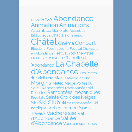
Abondance
2CVA
2 CVA
Animation
Animations
Assemblée Générale
Association
Chablais
Bibliothèque
Chevenoz
Châtel
Concert
Cinéma
Elections
Feelingsound
Festival Chansons
en Abondance
Festival Rock the Pistes
La Chapelle d
FRAXIIS MUSICA
La Chapelle
'Abondance
d'Abondance
Les Portes
Mairie
Loto
du Soleil
Marché de Noël
Morgins
Météo
Neige
Portes du
Soleil
Randonnées
Randonnées ski
Remontées mécaniques
Recettes
Sainte Croix des Neiges
Résultats
Ski Club
Ski
ski de randonnée
Ski
Suisse
sorties journée
nordique
Vacheresse
Val
Travaux
Vallée
d'Abondance
d'Abondance
Vues panoramiques