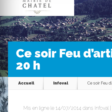
Ce soir Feu d’ar
20 h
Accueil
Infoval
Ce soir Feu d’
Mis en ligne le 14/07/2014 dans
Infoval
|