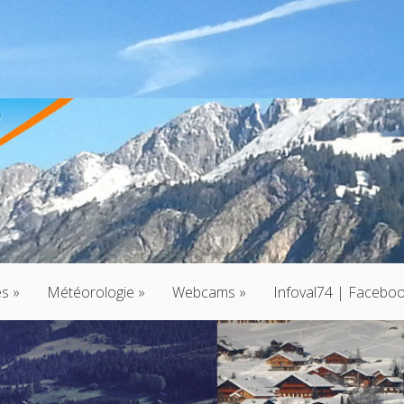
és
»
Météorologie
»
Webcams
»
Infoval74 | Facebo