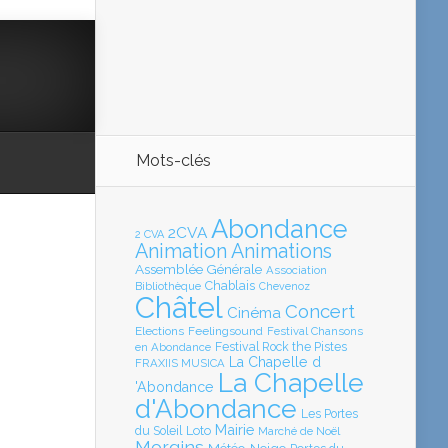
Mots-clés
Abondance
2CVA
2 CVA
Animation
Animations
Assemblée Générale
Association
Chablais
Bibliothèque
Chevenoz
Châtel
Concert
Cinéma
Elections
Feelingsound
Festival Chansons
en Abondance
Festival Rock the Pistes
La Chapelle d
FRAXIIS MUSICA
La Chapelle
'Abondance
d'Abondance
Les Portes
Mairie
Loto
du Soleil
Marché de Noël
Morgins