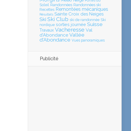
Météo
Neige
Portes du
Soleil
Randonnées
Randonnées ski
Remontées mécaniques
Recettes
Sainte Croix des Neiges
Résultats
Ski Club
Ski
ski de randonnée
Ski
Suisse
sorties journée
nordique
Vacheresse
Val
Travaux
Vallée
d'Abondance
d'Abondance
Vues panoramiques
Publicité