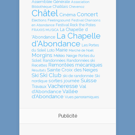
Assemblée Générale
Association
Chablais
Bibliothèque
Chevenoz
Châtel
Concert
Cinéma
Elections
Feelingsound
Festival Chansons
en Abondance
Festival Rock the Pistes
La Chapelle d
FRAXIIS MUSICA
La Chapelle
'Abondance
d'Abondance
Les Portes
Mairie
Loto
du Soleil
Marché de Noël
Morgins
Météo
Neige
Portes du
Soleil
Randonnées
Randonnées ski
Remontées mécaniques
Recettes
Sainte Croix des Neiges
Résultats
Ski Club
Ski
ski de randonnée
Ski
Suisse
sorties journée
nordique
Vacheresse
Val
Travaux
Vallée
d'Abondance
d'Abondance
Vues panoramiques
Publicité