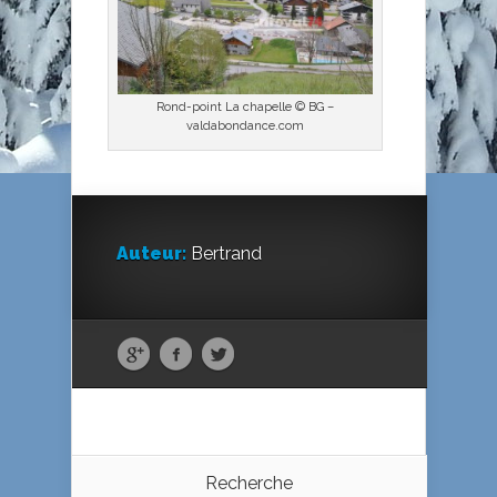
Rond-point La chapelle © BG –
valdabondance.com
Auteur:
Bertrand
Recherche