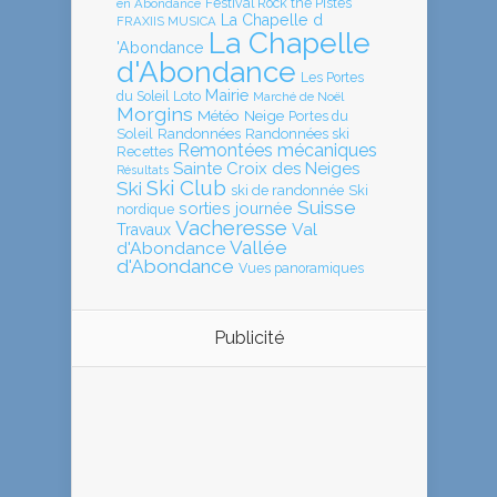
en Abondance
Festival Rock the Pistes
La Chapelle d
FRAXIIS MUSICA
La Chapelle
'Abondance
d'Abondance
Les Portes
Mairie
Loto
du Soleil
Marché de Noël
Morgins
Météo
Neige
Portes du
Soleil
Randonnées
Randonnées ski
Remontées mécaniques
Recettes
Sainte Croix des Neiges
Résultats
Ski Club
Ski
ski de randonnée
Ski
Suisse
sorties journée
nordique
Vacheresse
Val
Travaux
Vallée
d'Abondance
d'Abondance
Vues panoramiques
Publicité