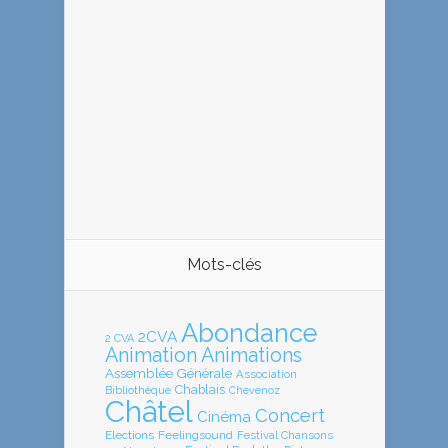
Mots-clés
Abondance
2CVA
2 CVA
Animation
Animations
Assemblée Générale
Association
Chablais
Bibliothèque
Chevenoz
Châtel
Concert
Cinéma
Elections
Feelingsound
Festival Chansons