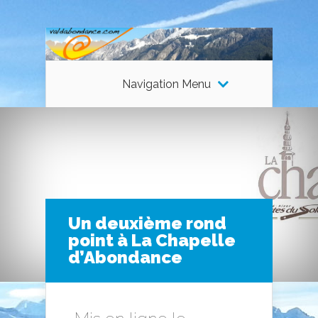
Navigation Menu
Un deuxième rond
point à La Chapelle
d’Abondance