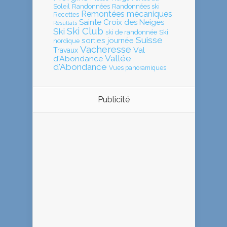
Soleil
Randonnées
Randonnées ski
Remontées mécaniques
Recettes
Sainte Croix des Neiges
Résultats
Ski Club
Ski
ski de randonnée
Ski
Suisse
sorties journée
nordique
Vacheresse
Val
Travaux
Vallée
d'Abondance
d'Abondance
Vues panoramiques
Publicité