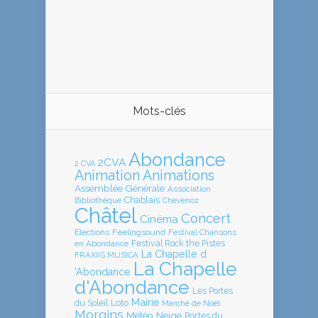
Mots-clés
Abondance
2CVA
2 CVA
Animation
Animations
Assemblée Générale
Association
Chablais
Bibliothèque
Chevenoz
Châtel
Concert
Cinéma
Elections
Feelingsound
Festival Chansons
en Abondance
Festival Rock the Pistes
La Chapelle d
FRAXIIS MUSICA
La Chapelle
'Abondance
d'Abondance
Les Portes
Mairie
Loto
du Soleil
Marché de Noël
Morgins
Météo
Neige
Portes du