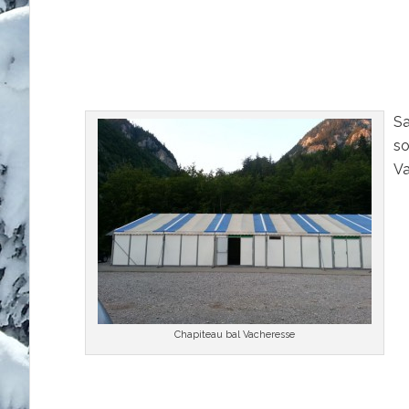
Sa
so
Va
Chapiteau bal Vacheresse