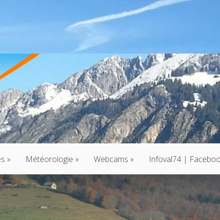
és
»
Météorologie
»
Webcams
»
Infoval74 | Facebo