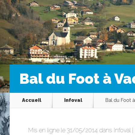
Bal du Foot à Va
Accueil
Infoval
Bal du Foot à
Mis en ligne le 31/05/2014 dans
Infoval
|