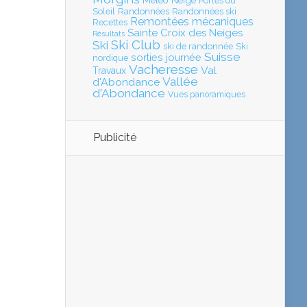
Météo
Neige
Portes du
Soleil
Randonnées
Randonnées ski
Remontées mécaniques
Recettes
Sainte Croix des Neiges
Résultats
Ski Club
Ski
ski de randonnée
Ski
Suisse
sorties journée
nordique
Vacheresse
Val
Travaux
Vallée
d'Abondance
d'Abondance
Vues panoramiques
Publicité