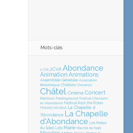
Mots-clés
Abondance
2CVA
2 CVA
Animation
Animations
Assemblée Générale
Association
Chablais
Bibliothèque
Chevenoz
Châtel
Concert
Cinéma
Elections
Feelingsound
Festival Chansons
en Abondance
Festival Rock the Pistes
La Chapelle d
FRAXIIS MUSICA
La Chapelle
'Abondance
d'Abondance
Les Portes
Mairie
Loto
du Soleil
Marché de Noël
Morgins